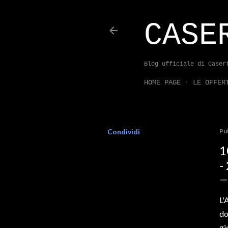
CASE
Blog ufficiale di Caser
HOME PAGE
LE OFFER
Condividi
Pu
1
-
L'
do
gi