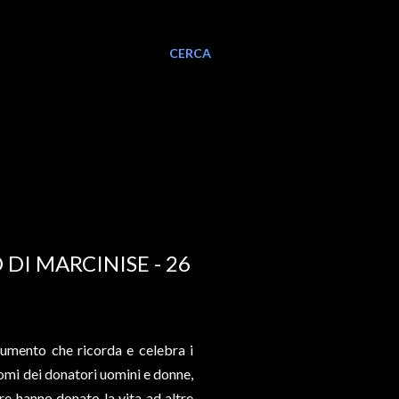
CERCA
 DI MARCINISE - 26
numento che ricorda e celebra i
 nomi dei donatori uomini e donne,
e hanno donato la vita ad altre