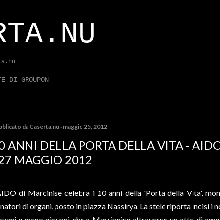
Passa ai contenuti principali
RTA.NU
ta.nu
TE DI GROUPON
bblicato da
Caserta.nu
maggio 25, 2012
0 ANNI DELLA PORTA DELLA VITA - AIDO
 27 MAGGIO 2012
AIDO di Marcinise celebra i 10 anni della 'Porta della Vita', mo
natori di organi, posto in piazza Nassirya. La stele riporta incisi i
ovani e meno giovani che a Marcianise attraverso un atto di amor