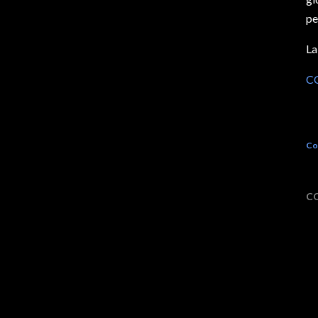
pe
La
C
Co
C