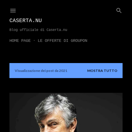
Passa ai contenuti principali
CASERTA.NU
Blog ufficiale di Caserta.nu
HOME PAGE
LE OFFERTE DI GROUPON
Visualizzazione dei post da 2021
MOSTRA TUTTO
P
o
s
t