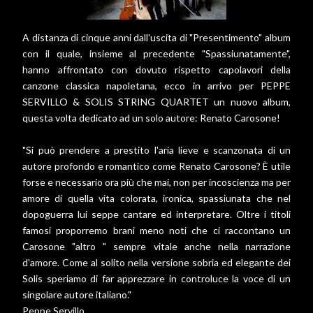
A distanza di cinque anni dall'uscita di "Presentimento" album
con il quale, insieme al precedente "Spassiunatamente",
hanno affrontato con dovuto rispetto capolavori della
canzone classica napoletana, ecco in arrivo per PEPPE
SERVILLO & SOLIS STRING QUARTET un nuovo album,
questa volta dedicato ad un solo autore: Renato Carosone!
"Si può prendere a prestito l'aria lieve e scanzonata di un
autore profondo e romantico come Renato Carosone? È utile
forse e necessario ora più che mai, non per incoscienza ma per
amore di quella vita colorata, ironica, spassiunata che nel
dopoguerra lui seppe cantare ed interpretare. Oltre i titoli
famosi proporremo brani meno noti che ci raccontano un
Carosone "altro " sempre vitale anche nella narrazione
d'amore. Come al solito nella versione sobria ed elegante dei
Solis speriamo di far apprezzare in controluce la voce di un
singolare autore italiano."
Peppe Servillo