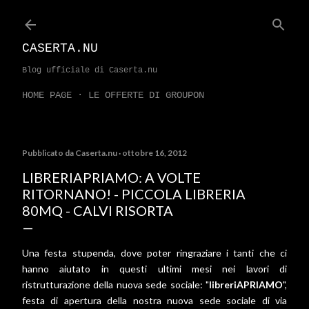
Passa ai contenuti principali
CASERTA.NU
Blog ufficiale di Caserta.nu
HOME PAGE
LE OFFERTE DI GROUPON
Pubblicato da
Caserta.nu
ottobre 16, 2012
LIBRERIAPRIAMO: A VOLTE
RITORNANO! - PICCOLA LIBRERIA
80MQ - CALVI RISORTA
Una festa stupenda, dove poter ringraziare i tanti che ci
hanno aiutato in questi ultimi mesi nei lavori di
ristrutturazione della nuova sede sociale: "
libreriAPRIAMO
",
festa di apertura della nostra nuova sede sociale di via