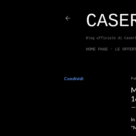
CASE
Blog ufficiale di Caser
HOME PAGE
LE OFFER
Condividi
Pu
M
1
In
"M