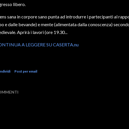
gresso libero.
ns sana in corpore sano punta ad introdurre i partecipanti al rapp
bo e dalle bevande) e mente (alimentata dalla conoscenza) secondo
dievale. Aprirà i lavori (ore 19.30...
ONTINUA A LEGGERE SU CASERTA.nu
ndividi
Post per email
OMMENTI