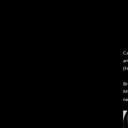
Ca
ar
(F
Br
Ma
na