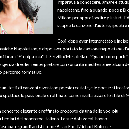
imparava a conoscere, amare e studia
napoletane, fino a quando, poco più c
Milano per approfondire gli studi. Ed
scopre la canzone d'autore, i poeti e 
Così, dopo aver interpretato e inciso
assiche Napoletane, e dopo aver portato la canzone napoletana d'au
n i brani "E' colpa mia" di Servillo/Mesolella e "Quando non parlo"
esigenza di voler reinterpretare con sonorità mediterranee alcuni de
o percorso formativo.
cuni testi di canzoni diventano poesie recitate, e le poesie si trasf
o spettacolo passionale e raffinato come risulta essere lo stile di 
 concerto elegante e raffinato proposto da una delle voci più
rticolari del panorama italiano. Le sue doti vocali hanno
fascinato grandi artisti come Brian Eno, Michael Bolton e