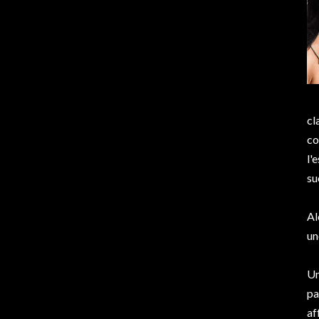
cl
co
l'
su
Al
un
Un
pa
af