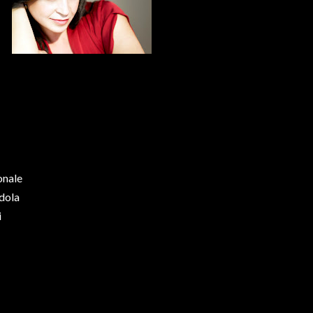
ionale
dola
i