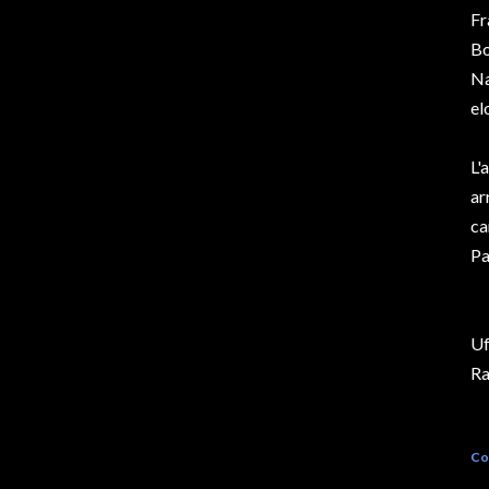
Fr
Bo
Na
el
L'
ar
ca
Pa
Uf
R
Co