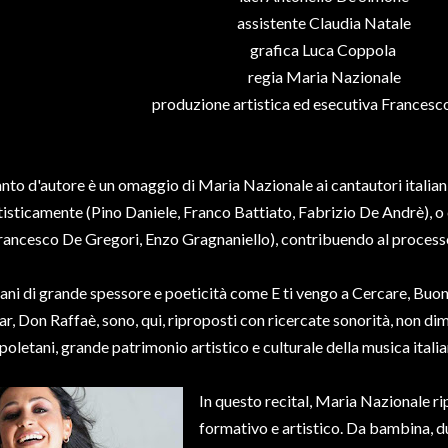
assistente Claudia Natale
grafica Luca Coppola
regia Maria Nazionale
produzione artistica ed esecutiva Francesco
nto d'autore è un omaggio di Maria Nazionale ai cantautori italiani
tisticamente (Pino Daniele, Franco Battiato, Fabrizio De Andrè), o 
rancesco De Gregori, Enzo Gragnaniello), contribuendo al processo d
ani di grande spessore e poeticità come E ti vengo a Cercare, Buon
r, Don Raffaè, sono, qui, riproposti con ricercate sonorità, non dim
poletani, grande patrimonio artistico e culturale della musica itali
In questo recital, Maria Nazionale ri
formativo e artistico. Da bambina, du