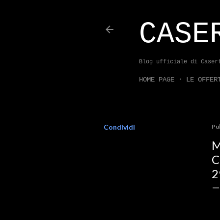
CASE
Blog ufficiale di Caser
HOME PAGE
LE OFFER
Condividi
Pu
M
C
2