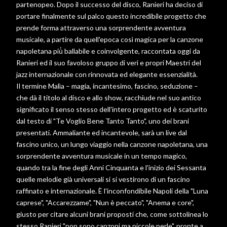
partenopeo. Dopo il successo del disco, Ranieri ha deciso di
portare finalmente sul palco questo incredibile progetto che
prende forma attraverso una sorprendente avventura
musicale, a partire da quell'epoca così magica per la canzone
napoletana più̀ ballabile e coinvolgente, raccontata oggi da
Ranieri ed il suo favoloso gruppo di veri e propri Maestri del
jazz internazionale con rinnovata ed elegante essenzialità.
Il termine Malìa – magia, incantesimo, fascino, seduzione –
che dà il titolo al disco e allo show, racchiude nel suo antico
significato il senso stesso dell'intero progetto ed è scaturito
dal testo di "Te Voglio Bene Tanto Tanto", uno dei brani
presentati. Ammaliante ed incantevole, sarà un live dal
fascino unico, un lungo viaggio nella canzone napoletana, una
sorprendente avventura musicale in un tempo magico,
quando tra la fine degli Anni Cinquanta e l'inizio dei Sessanta
quelle melodie già universali si si vestirono di un fascino
raffinato e internazionale. È l'inconfondibile Napoli della "Luna
caprese", "Accarezzame", "Nun è peccato", "Anema e core",
giusto per citare alcuni brani proposti che, come sottolinea lo
stesso Ranieri "non sono canzoni ma piccole perle", pronte a