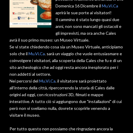
Domenica 16 Dicembre il
Mu.Vi.Ca
aprirà le sue porte ai visitatori!
Il cammino è stato lungo quasi due
anni, non sono mancati gli ostacoli e
gli imprevisti, ma ora anche Cales
avrà il suo primo museo: un Museo Virtuale.
Se vi state chiedendo cosa sia un Museo Virtuale, anticipiamo
solo che il
Mu.Vi.Ca
. sarà un viaggio che vuole entusiasmare e
coinvolgere i visitatori, alla scoperta della Cales che fu e di un
sito archeologico che ad oggi resta ancora inesplorato per i
non addetti al settore.
Nei percorsi del
Mu.Vi.Ca
. il visitatore sarà proiettato
all'interno della città, ripercorrendo la storia di Cales dalle
origini ad oggi, con ricostruzioni 3D, filmati e mappe
interattive. A tutto ciò si aggiungono due "installazioni" di cui
però non vi sveliamo nulla, dovrete scoprirle venendo a
visitare il museo.
Per tutto questo non possiamo che ringraziare ancora la