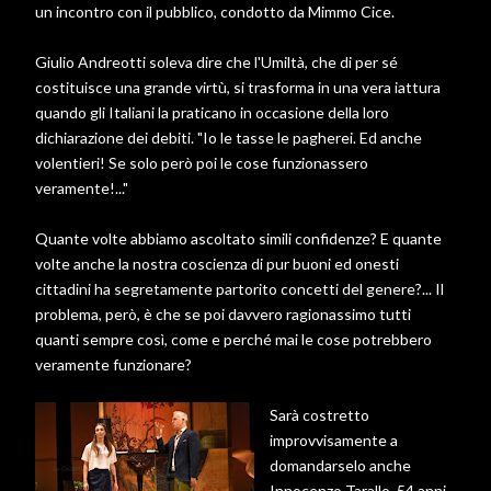
un incontro con il pubblico, condotto da Mimmo Cice.
Giulio Andreotti soleva dire che l'Umiltà, che di per sé
costituisce una grande virtù, si trasforma in una vera iattura
quando gli Italiani la praticano in occasione della loro
dichiarazione dei debiti. "Io le tasse le pagherei. Ed anche
volentieri! Se solo però poi le cose funzionassero
veramente!..."
Quante volte abbiamo ascoltato simili confidenze? E quante
volte anche la nostra coscienza di pur buoni ed onesti
cittadini ha segretamente partorito concetti del genere?... Il
problema, però, è che se poi davvero ragionassimo tutti
quanti sempre così, come e perché mai le cose potrebbero
veramente funzionare?
Sarà costretto
improvvisamente a
domandarselo anche
Innocenzo Tarallo, 54 anni