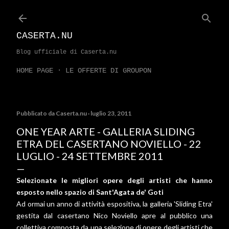
Passa ai contenuti principali
CASERTA.NU
Blog ufficiale di Caserta.nu
HOME PAGE
LE OFFERTE DI GROUPON
Pubblicato da
Caserta.nu
luglio 23, 2011
ONE YEAR ARTE - GALLERIA SLIDING
ETRA DEL CASERTANO NOVIELLO - 22
LUGLIO - 24 SETTEMBRE 2011
Selezionate le migliori opere degli artisti che hanno
esposto nello spazio di Sant'Agata de' Goti
Ad ormai un anno di attività espositiva, la galleria 'Sliding Etra'
gestita dal casertano Nico Noviello apre al pubblico una
collettiva composta da una selezione di opere degli artisti che