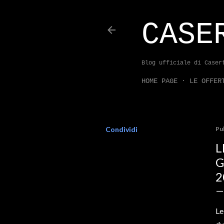
CASE
Blog ufficiale di Caser
HOME PAGE
LE OFFER
Condividi
Pu
L
G
2
Le