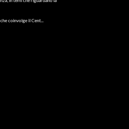
anza, in temi che riguardano la
he coinvolge il Cent...