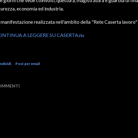
e giorni che vede coinvolti, questura, magistratura e guardia di fin
curezza, economia ed industria.
 manifestazione realizzata nell'ambito della "Rete Caserta lavoro" c
ONTINUA A LEGGERE SU CASERTA.nu
ndividi
Post per email
OMMENTI