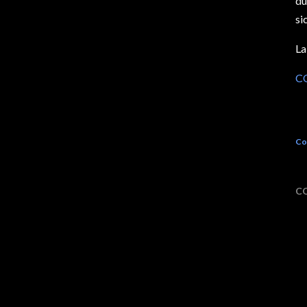
du
si
La
C
Co
C