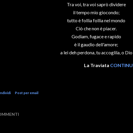
Tra voi, tra voi saprò dividere
il tempo mio giocondo;
tutto è follia follia nel mondo
Ciò che non è piacer.
Godiam, fugace e rapido
è il gaudio dell'amore;
a lei deh perdona, tu accoglila, o Dio
La Traviata
CONTINUA
ndividi
Post per email
OMMENTI