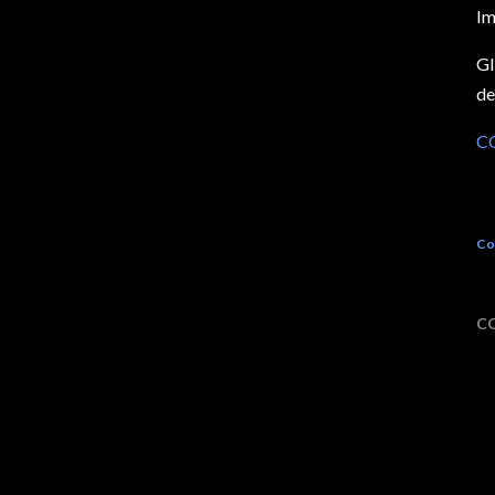
Im
Gl
de
C
Co
C