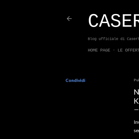
CASE
Blog ufficiale di Caser
HOME PAGE
LE OFFER
Condividi
Pu
N
K
In
se