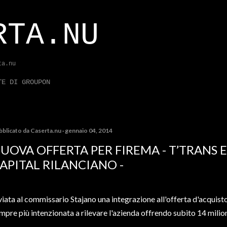
Passa ai contenuti principali
RTA.NU
ta.nu
TE DI GROUPON
bblicato da
Caserta.nu
gennaio 04, 2014
UOVA OFFERTA PER FIREMA - T’TRANS
APITAL RILANCIANO -
viata al commissario Stajano una integrazione all'offerta d'acquisto
mpre più intenzionata a rilevare l'azienda offrendo subito 14 milion