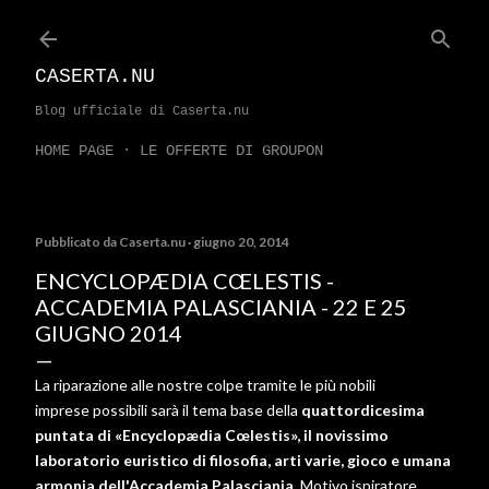
Passa ai contenuti principali
CASERTA.NU
Blog ufficiale di Caserta.nu
HOME PAGE
LE OFFERTE DI GROUPON
Pubblicato da
Caserta.nu
giugno 20, 2014
ENCYCLOPÆDIA CŒLESTIS -
ACCADEMIA PALASCIANIA - 22 E 25
GIUGNO 2014
La riparazione alle nostre colpe tramite le più nobili
imprese possibili sarà il tema base della
quattordicesima
puntata di «Encyclopædia Cœlestis», il novissimo
laboratorio euristico di filosofia, arti varie, gioco e umana
armonia dell'Accademia Palasciania
. Motivo ispiratore