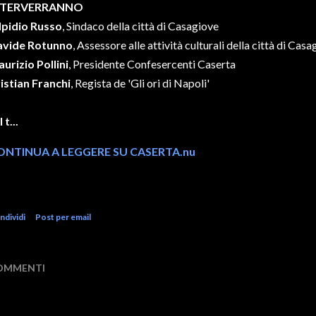
NTERVERRANNO
lpidio Russo
, Sindaco della città di Casagiove
avide Rotunno
, Assessore alle attività culturali della città di Cas
urizio Pollini
, Presidente Confesercenti Caserta
istian Franchi
, Regista de 'Gli ori di Napoli'
 t...
ONTINUA A LEGGERE SU CASERTA.nu
ndividi
Post per email
OMMENTI