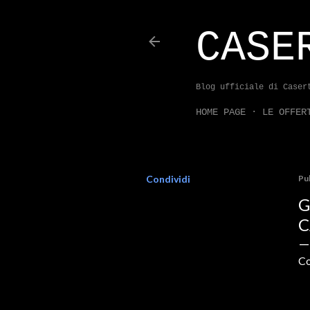
CASE
Blog ufficiale di Caser
HOME PAGE
LE OFFER
Condividi
Pu
G
C
Co