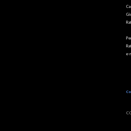
Ca
Gio
Ra
Per
Ra
e-
Co
C