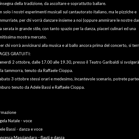
'insegna della tradizione, da ascoltare e soprattutto ballare.
 solo i nostri esperimenti musicali sul cantautorato italiano, ma le pizziche e
mmurriate, per chi vorrà danzare insieme a noi (oppure ammirare le nostre danz
 serata in grande stile, con tanto spazio per la danza, piaceri culinari ed una
rnitissima mostra mercato.
er chi vorrà avvicinarsi alla musica e al ballo ancora prima del concerto, si ter
AGES GRATUITI:
Venerdì 2 ottobre, dalle 17.00 alle 19.30, presso il Teatro Garibaldi si svolge
lla tammorra, tenuto da Raffaele Cioppa.
Sabato 3 ottobre stessi orari e medesimo, incantevole scenario, potrete partec
mburo tenuto da Adele Bassi e Raffaele Cioppa.
rmazione
gela Natale - voce
ele Bassi - danza e voce
ancesca Masciandaro - flauti e danza