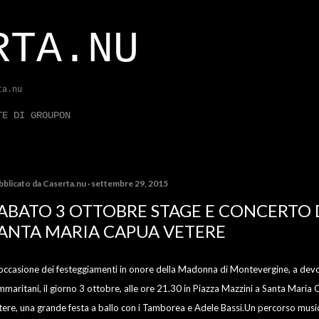
Passa ai contenuti principali
RTA.NU
ta.nu
TE DI GROUPON
bblicato da
Caserta.nu
settembre 29, 2015
ABATO 3 OTTOBRE STAGE E CONCERTO 
ANTA MARIA CAPUA VETERE
 occasione dei festeggiamenti in onore della Madonna di Montevergine, a dev
mmaritani, il giorno 3 ottobre, alle ore 21.30 in Piazza Mazzini a Santa Maria
tere, una grande festa a ballo con i Tamborea e Adele Bassi.Un percorso musi