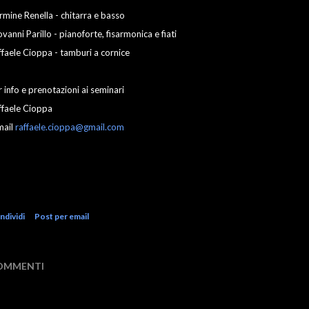
rmine Renella - chitarra e basso
vanni Parillo - pianoforte, fisarmonica e fiati
ffaele Cioppa - tamburi a cornice
 info e prenotazioni ai seminari
ffaele Cioppa
mail
raffaele.cioppa@gmail.com
ndividi
Post per email
OMMENTI