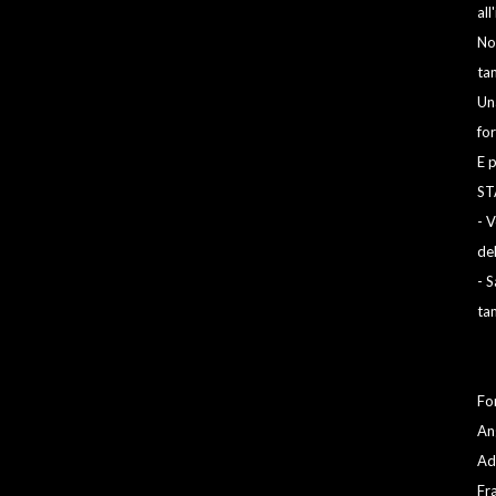
all
Non
ta
Una
fo
E p
ST
- 
de
- 
ta
Fo
An
Ad
Fr