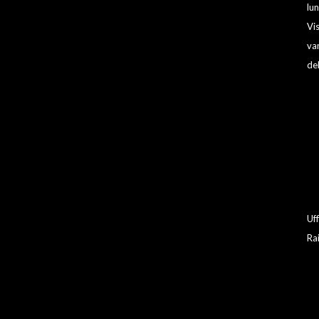
lun
Vi
va
deb
Uf
Ra