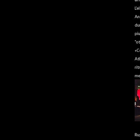
L'
An
du
pi
"ot
«C
At
ri
men
Ru