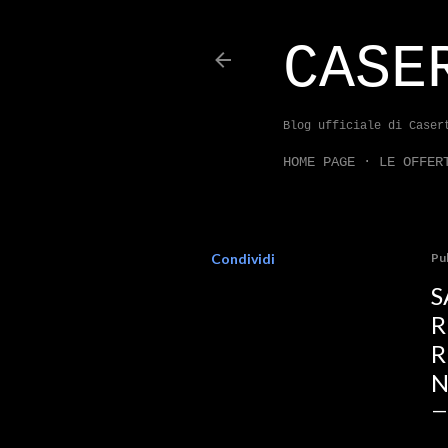
CASE
Blog ufficiale di Caser
HOME PAGE
LE OFFER
Condividi
Pu
S
R
R
N