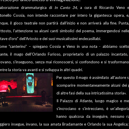
elaborazione drammaturgica di
In Canto 34
, a cura di Riccardo Veno 
tonello Cossia, non intende raccontare per intero la gigantesca opera, e
nque, il gioco teatrale non partirà dall'inizio e non arriverà alla fine. Punta
uttosto, l'attenzione su alcuni canti simbolici del poema, immergendosi nell
tave d'oro" dell'Ariosto e dei suoi musicalissimi endecasillabi.
ome "canterino" – spiegano Cossia e Veno in una nota - abbiamo scelt
lante, il mago dell'Orlando Furioso, proprietario di un palazzo incantato,
trovano, s'inseguono, senza mai riconoscersi, si confondono e si trasformano,
tre la storia va avanti e si sviluppa in altri quadri.
Per questo il mago è assimilato all'autore ste
scomparire momentaneamente alcuni dei p
di altre fasi della sua intricatissima storia».
Il Palazzo di Atlante, luogo magico e meta
s'incrociano e s'intrecciano, è un'allegori
hanno qualcosa da inseguire, nessuno ra
ggiero insegue, invano, la sua amata Bradamante e Orlando la sua Angelica; e 