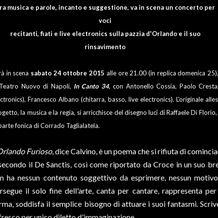
ra musica e parole, incanto e suggestione, va in scena un concerto per
voci
recitanti, fiati e live electronics sulla pazzia d'Orlando e il suo
rinsavimento
rà in scena
sabato 24 ottobre 2015
alle ore 21.00 (in replica domenica 25)
 Teatro Nuovo di Napoli,
In Canto 34
, con Antonello Cossia, Paolo Cresta, 
ctronics), Francesco Albano (chitarra, basso, live electronics). L'originale all
getto, la musica e la regia, si arricchisce del disegno luci di Raffaele Di Flori
parte fonica di Corrado Taglialatela.
Orlando Furioso
, dice Calvino, è un poema che si rifiuta di cominciare
secondo il De Sanctis, così come riportato da Croce in un suo br
n ha nessun contenuto soggettivo da esprimere, nessun motivo
rsegue il solo fine dell'arte, canta per cantare, rappresenta pe
rma, soddisfa il semplice bisogno di attuare i suoi fantasmi. Scri
fresco per unico diletto d'immaginazione.