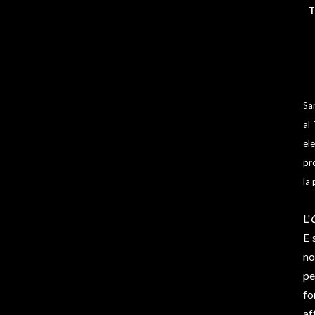
T
Sa
al
ele
pro
la 
L'
E 
no
pe
fo
af