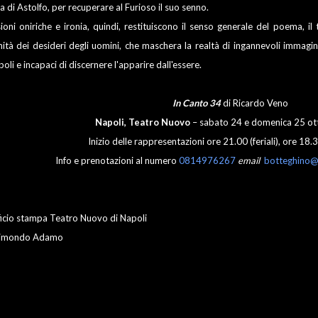
a di Astolfo, per recuperare al Furioso il suo senno.
sioni oniriche e ironia, quindi, restituiscono il senso generale del poema, il
nità dei desideri degli uomini, che maschera la realtà di ingannevoli immagin
oli e incapaci di discernere l'apparire dall'essere.
In Canto 34
di Ricardo Veno
Napoli, Teatro Nuovo
– sabato 24 e domenica 25 o
Inizio delle rappresentazioni ore 21.00 (feriali), ore 18
Info e prenotazioni al numero
0814976267
email
botteghino@
ficio stampa Teatro Nuovo di Napoli
imondo Adamo