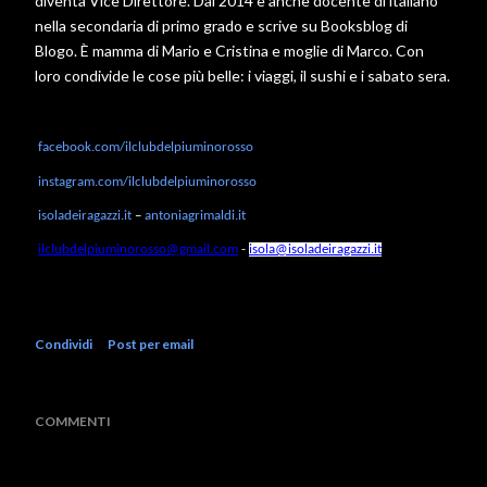
diventa Vice Direttore. Dal 2014 è anche docente di italiano
nella secondaria di primo grado e scrive su Booksblog di
Blogo. È mamma di Mario e Cristina e moglie di Marco. Con
loro condivide le cose più belle: i viaggi, il sushi e i sabato sera.
facebook.com/
ilclubdelpiuminorosso
instagram.com/
ilclubdelpiuminorosso
isoladeiragazzi.it
–
antoniagrimaldi.it
ilclubdelpiuminorosso@gmail.
com
-
isola@isoladeiragazzi.it
Condividi
Post per email
COMMENTI