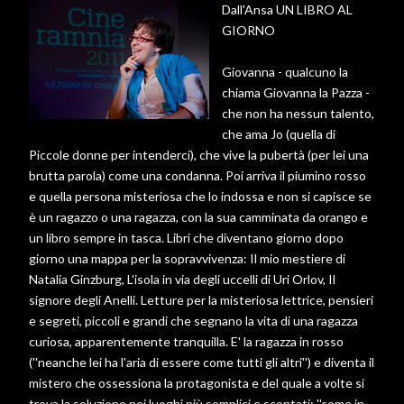
Dall'Ansa UN LIBRO AL
GIORNO
Giovanna - qualcuno la
chiama Giovanna la Pazza -
che non ha nessun talento,
che ama Jo (quella di
Piccole donne per intenderci), che vive la pubertà (per lei una
brutta parola) come una condanna. Poi arriva il piumino rosso
e quella persona misteriosa che lo indossa e non si capisce se
è un ragazzo o una ragazza, con la sua camminata da orango e
un libro sempre in tasca. Libri che diventano giorno dopo
giorno una mappa per la sopravvivenza: Il mio mestiere di
Natalia Ginzburg, L'isola in via degli uccelli di Uri Orlov, Il
signore degli Anelli. Letture per la misteriosa lettrice, pensieri
e segreti, piccoli e grandi che segnano la vita di una ragazza
curiosa, apparentemente tranquilla. E' la ragazza in rosso
(''neanche lei ha l'aria di essere come tutti gli altri'') e diventa il
mistero che ossessiona la protagonista e del quale a volte si
trova la soluzione nei luoghi più semplici e scontati: ''come in