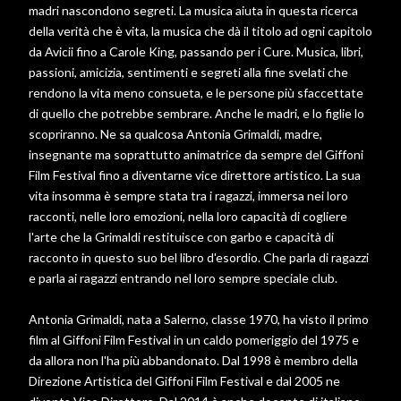
madri nascondono segreti. La musica aiuta in questa ricerca
della verità che è vita, la musica che dà il titolo ad ogni capitolo
da Avicii fino a Carole King, passando per i Cure. Musica, libri,
passioni, amicizia, sentimenti e segreti alla fine svelati che
rendono la vita meno consueta, e le persone più sfaccettate
di quello che potrebbe sembrare. Anche le madri, e lo figlie lo
scopriranno. Ne sa qualcosa Antonia Grimaldi, madre,
insegnante ma soprattutto animatrice da sempre del Giffoni
Film Festival fino a diventarne vice direttore artistico. La sua
vita insomma è sempre stata tra i ragazzi, immersa nei loro
racconti, nelle loro emozioni, nella loro capacità di cogliere
l'arte che la Grimaldi restituisce con garbo e capacità di
racconto in questo suo bel libro d'esordio. Che parla di ragazzi
e parla ai ragazzi entrando nel loro sempre speciale club.
Antonia Grimaldi, nata a Salerno, classe 1970, ha visto il primo
film al Giffoni Film Festival in un caldo pomeriggio del 1975 e
da allora non l'ha più abbandonato. Dal 1998 è membro della
Direzione Artistica del Giffoni Film Festival e dal 2005 ne