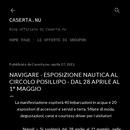
Passa ai contenuti principali
CASERTA.NU
Blog ufficiale di Caserta.nu
HOME PAGE
LE OFFERTE DI GROUPON
Pubblicato da
Caserta.nu
aprile 27, 2011
NAVIGARE - ESPOSIZIONE NAUTICA AL
CIRCOLO POSILLIPO - DAL 28 APRILE AL
1° MAGGIO
La manifestazione ospiterà 40 imbarcazioni in acqua e 20
espositori di accessori e servizi a terra. Sfilate di moda,
degustazioni, cene e courtesy driver per i visitatori
Napoli – Si svolgerà dal 28 aprile al 1° maggio, nella