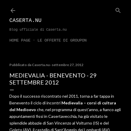
Passa ai contenuti principali
CASERTA.NU
Blog ufficiale di Caserta.nu
HOME PAGE
LE OFFERTE DI GROUPON
Pubblicato da
Caserta.nu
settembre 27, 2012
MEDIEVALIA - BENEVENTO - 29
SETTEMBRE 2012
Dopo il successo riscontrato nel 2011, torna a far tappa in
Benevento il ciclo di incontri
Medievalia – corsi di cultura
del Medioevo
che, nel programma di quest'anno, a fianco agli
appuntamenti fissi in Casertavecchia, ha già visitato le
splendide abbazie di San Vincenzo al Volturno (IS) e del
Goleto (AV), il castello di Sant'Angelo dei Lombardi (AV),