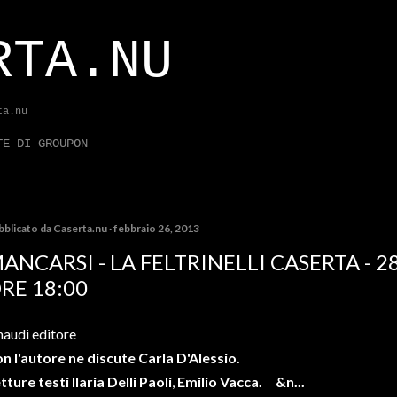
Passa ai contenuti principali
RTA.NU
ta.nu
TE DI GROUPON
bblicato da
Caserta.nu
febbraio 26, 2013
ANCARSI - LA FELTRINELLI CASERTA - 2
RE 18:00
naudi editore
n l'autore ne discute Carla D'Alessio.
tture testi
Ilaria Delli Paoli
,
Emilio Vacca.
&n...