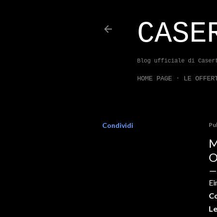
CASE
Blog ufficiale di Caser
HOME PAGE
LE OFFER
Condividi
Pu
M
O
Ei
Co
Le