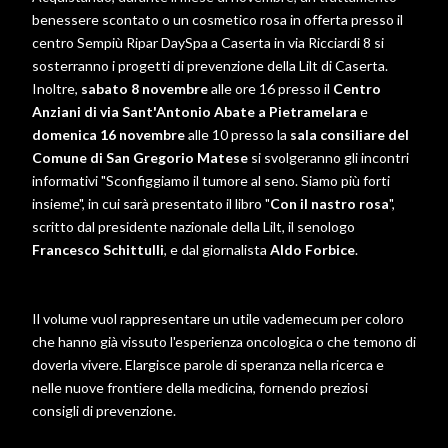
benessere scontato o un cosmetico rosa in offerta presso il
centro Sempiù Ripar DaySpa a Caserta in via Ricciardi 8 si
sosterranno i progetti di prevenzione della Lilt di Caserta.
Inoltre,
sabato 8 novembre
alle ore 16 presso il
Centro
Anziani di via Sant'Antonio Abate a Pietramelara
e
domenica 16 novembre
alle 10 presso la
sala consiliare del
Comune di San Gregorio Matese
si svolgeranno gli incontri
informativi "Sconfiggiamo il tumore al seno. Siamo più forti
insieme", in cui sarà presentato il libro "
Con il nastro rosa
",
scritto dal presidente nazionale della Lilt, il senologo
Francesco Schittulli
, e dal giornalista
Aldo Forbice
.
Il volume vuol rappresentare un utile vademecum per coloro
che hanno già vissuto l'esperienza oncologica o che temono di
doverla vivere. Elargisce parole di speranza nella ricerca e
nelle nuove frontiere della medicina, fornendo preziosi
consigli di prevenzione.