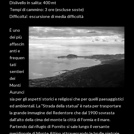
Dislivello in salita: 400 mt
Tempi di cammino: 3 ore (escluse soste)
Difficolta': escursione di media difficoltà
È uno
dei più
affascin
anti e
frequen
tati
sentieri
dei
Monti
Aurunci
sia per gli aspetti storici e religiosi che per quelli paesaggistici
ed ambientali. La "Strada della statua" è nata per trasportare
la grande immagine del Redentore che dal 1900 sovrasta
dall'alto della cima del monte la città di Formia e il mare.
Partendo dal rifugio di Pornito si sale lungo il versante
meridionale di Monte Altino attraversando le brulle pietraie