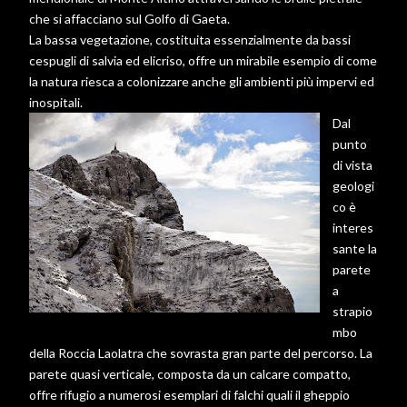
che si affacciano sul Golfo di Gaeta.
La bassa vegetazione, costituita essenzialmente da bassi
cespugli di salvia ed elicriso, offre un mirabile esempio di come
la natura riesca a colonizzare anche gli ambienti più impervi ed
inospitali.
Dal
punto
di vista
geologi
co è
interes
sante la
parete
a
strapio
mbo
della Roccia Laolatra che sovrasta gran parte del percorso. La
parete quasi verticale, composta da un calcare compatto,
offre rifugio a numerosi esemplari di falchi quali il gheppio