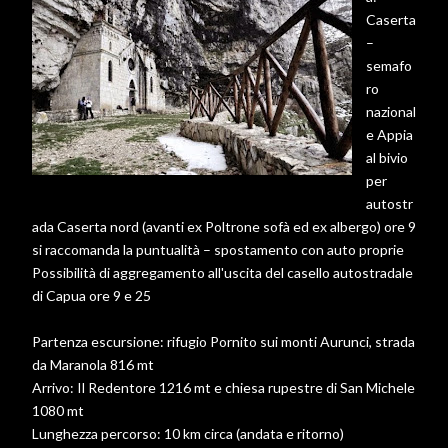
Caserta
–
semafo
ro
nazional
e Appia
al bivio
per
autostr
ada Caserta nord (avanti ex Poltrone sofà ed ex albergo) ore 9
si raccomanda la puntualità – spostamento con auto proprie
Possibilità di aggregamento all'uscita del casello autostradale
di Capua ore 9 e 25
Partenza escursione: rifugio Pornito sui monti Aurunci, strada
da Maranola 816 mt
Arrivo: Il Redentore 1216 mt e chiesa rupestre di San Michele
1080 mt
Lunghezza percorso: 10 km circa (andata e ritorno)