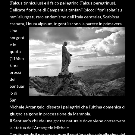
(Falcus tinniculus) e il falco pellegrino (Falcus peregrinus).
Delicate fioriture di Campanula tanfanii (piccoli fiori isolati su
rami allungati, raro endemismo dell'Itaia centrale), Scabiosa
crenata, Linum alpinum, ingentiliscono la parete in primavera.
Una
sorgent
e in
quota
(1158m
), nei
pressi
del
Santuar
io di
San
Michele Arcangelo, disseta i pellegrini che l'ultima domenica di
giugno salgono in processione da Maranola.
Il Santuario chiude una grotta naturale dove viene conservata
la statua dell'Arcangelo Michele.
Continuando il percorso lungo il sentiero che sale alla cima del