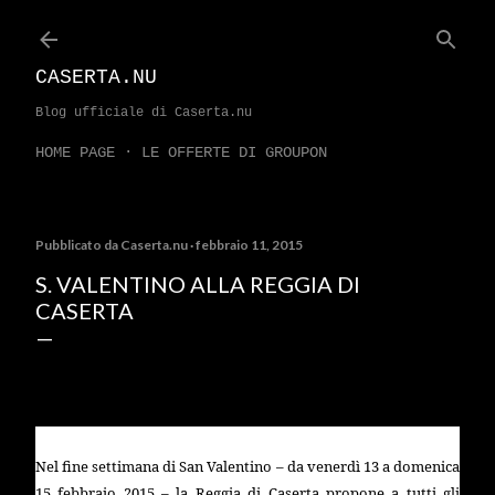
Passa ai contenuti principali
CASERTA.NU
Blog ufficiale di Caserta.nu
HOME PAGE
LE OFFERTE DI GROUPON
Pubblicato da
Caserta.nu
febbraio 11, 2015
S. VALENTINO ALLA REGGIA DI
CASERTA
"InnamoraTi della Reggia"
Per il fine settimana di San Valentino
visite tematiche sull'amore alla Reggia di Caserta
Nel fine settimana di San Valentino – da venerdì 13 a domenica
15 febbraio 2015 –
la Reggia
di Caserta propone a tutti gli