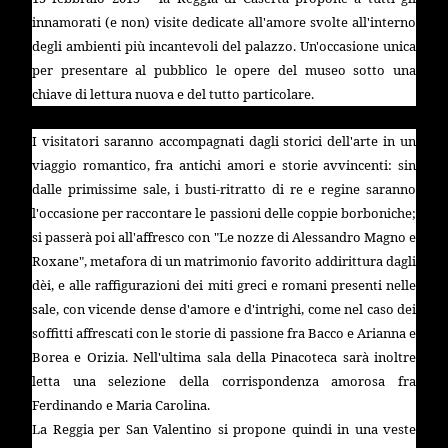
innamorati (e non) visite dedicate all'amore svolte all'interno
degli ambienti più incantevoli del palazzo. Un'occasione unica
per presentare al pubblico le opere del museo sotto una
chiave di lettura nuova e del tutto particolare.
I visitatori saranno accompagnati dagli storici dell'arte in un
viaggio romantico, fra antichi amori e storie avvincenti: sin
dalle primissime sale, i busti-ritratto di re e regine saranno
l'occasione per raccontare le passioni delle coppie borboniche;
si passerà poi all'affresco con "Le nozze di Alessandro Magno e
Roxane", metafora di un matrimonio favorito addirittura dagli
dèi, e alle raffigurazioni dei miti greci e romani presenti nelle
sale, con vicende dense d'amore e d'intrighi, come nel caso dei
soffitti affrescati con le storie di passione fra Bacco e Arianna e
Borea e Orizia. Nell'ultima sala della Pinacoteca sarà inoltre
letta una selezione della corrispondenza amorosa fra
Ferdinando e Maria Carolina.
La Reggia
per San Valentino si propone quindi in una veste