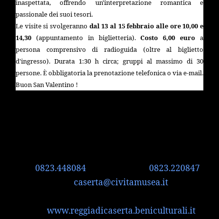
inaspettata, offrendo un'interpretazione romantica e
passionale dei suoi tesori.
Le visite si svolgeranno
dal 13 al 15 febbraio alle ore 10,00 e
14,30
(appuntamento in biglietteria).
Costo 6,00 euro
a
persona comprensivo di radioguida (oltre al biglietto
d'ingresso). Durata 1:30 h circa; gruppi al massimo di 30
persone. È obbligatoria la prenotazione telefonica o via e-mail.
Buon San Valentino !
Info e Prenotazioni:
Tel.
0823.448084
o 277380 - Fax
0823.220847
Mail:
caserta@civitamusea.it
Facebook:
www.facebook.com/reggiadicaserta
Web:
www.reggiadicaserta.beniculturali.it