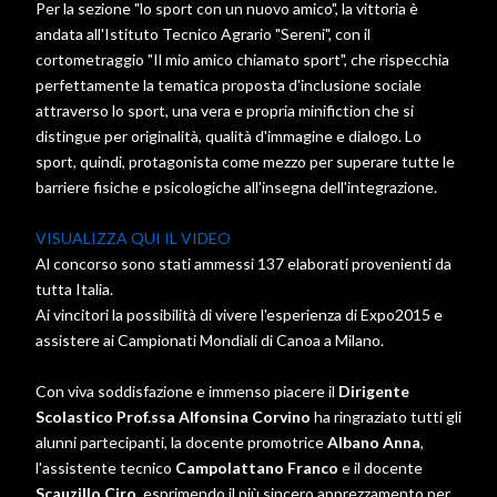
Per la sezione "lo sport con un nuovo amico", la vittoria è
andata all'Istituto Tecnico Agrario "Sereni", con il
cortometraggio "Il mio amico chiamato sport", che rispecchia
perfettamente la tematica proposta d'inclusione sociale
attraverso lo sport, una vera e propria minifiction che si
distingue per originalità, qualità d'immagine e dialogo. Lo
sport, quindi, protagonista come mezzo per superare tutte le
barriere fisiche e psicologiche all'insegna dell'integrazione.
VISUALIZZA QUI IL VIDEO
Al concorso sono stati ammessi 137 elaborati provenienti da
tutta Italia.
Ai vincitori la possibilità di vivere l'esperienza di Expo2015 e
assistere ai Campionati Mondiali di Canoa a Milano.
Con viva soddisfazione e immenso piacere il
Dirigente
Scolastico Prof.ssa Alfonsina Corvino
ha ringraziato tutti gli
alunni partecipanti, la docente promotrice
Albano Anna
,
l'assistente tecnico
Campolattano Franco
e il docente
Scauzillo Ciro
, esprimendo il più sincero apprezzamento per