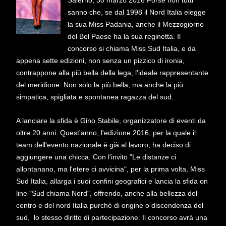
Salerno, 30 marzo 2016 Forse non tutti
sanno che, se dal 1998 il Nord Italia elegge
la sua Miss Padania, anche il Mezzogiorno
del Bel Paese ha la sua reginetta. Il
concorso si chiama Miss Sud Italia, e da
appena sette edizioni, non senza un pizzico di ironia,
contrappone alla più bella della lega, l'ideale rappresentante
del meridione. Non solo la più bella, ma anche la più
simpatica, spigliata e spontanea ragazza del sud.
A lanciare la sfida è Gino Stabile, organizzatore di eventi da
oltre 20 anni. Quest'anno, l'edizione 2016, per la quale il
team dell'evento nazionale è già al lavoro, ha deciso di
aggiungere una chicca. Con l'invito "Le distanze ci
allontanano, ma l'etere ci avvicina", per la prima volta, Miss
Sud Italia, allarga i suoi confini geografici e lancia la sfida on
line "Sud chiama Nord", offrendo, anche alla bellezza del
centro e del nord Italia purché di origine o discendenza del
sud, lo stesso diritto di partecipazione. Il concorso avrà una