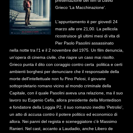
presentazione del film di David
Grieco 'La Macchinazione'.
L'appuntamento è per giovedì 24
marzo alle ore 21,00. La pellicola
ricostruisce gli ultimi mesi di vita di
Pier Paolo Pasolini assassinato
nella notte tra l'1 e il 2 novembre del 1975. Un film denuncia,
un'opera di cinema civile, che riapre un caso mai risolto.
Grieco punta il dito con coraggio contro certa politica e certi
ambienti borghesi per denunciare che il responsabile della
morte dell'intellettuale non fu Pino Pelosi, il giovane
sottoproletario romano vicino al mondo criminale della
Capitale, con il quale Pasolini aveva una relazione, ma il suo
lavoro su Eugenio Cefis, allora presidente della Montedison
e fondatore della Loggia P2, il suo romanzo inedito 'Petrolio',
un atto di accusa contro il potere politico ed economico di
allora. Nei panni del regista e sceneggiatore c'è Massimo
Ranieri. Nel cast, accanto a Laudadio, anche Libero de