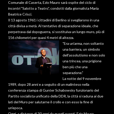
Comunale di Caserta, Ezio Mauro sarà ospite del ciclo di
incontri "Salotto a Teatro", condotti dalla giornalista Maria
Beatrice Crisci.
Il 13 agosto 1961 i cittadini di Berlino si svegliarono in una
città divisa a metà. Al tentativo di separazione ideale, che
perpetrava dal dopoguerra, si sostituiva un lungo muro, più di
156 chilometri per quasi 4 metri di altezza.
"Era un'arma, non soltanto
una barriera, un simbolo
dell'assolutismo e non solo
una trincea, una prigione
ben più che una
separazione."
La notte del 9 novembre
1989, dopo 28 anni e a seguito di un malinteso nella
conferenza stampa di Gunter Schabowsky funzionario del
Partito socialista unificato della DDR, la città si raduna ai due
lati del Muro per salutarne il crollo e con esso la fine di
un'epoca.
Oggi, a distanza di 30 anni da quegli eventi, Ezio Mauro,