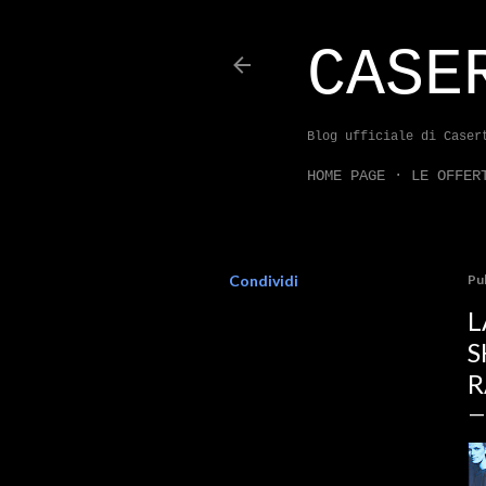
CASE
Blog ufficiale di Caser
HOME PAGE
LE OFFER
Condividi
Pu
L
S
R