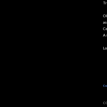
Tr
Ol
as
Ce
A 
Lo
Co
C