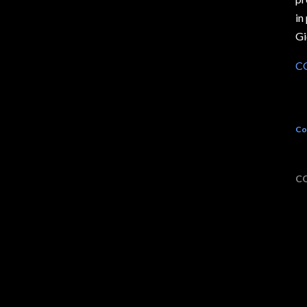
in
Gi
C
Co
C