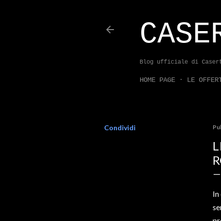
CASE
Blog ufficiale di Caser
HOME PAGE
LE OFFER
Condividi
Pu
L
R
In
se
pr