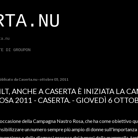
Passa ai contenuti principali
RTA.NU
ta.nu
TE DI GROUPON
bblicato da
Caserta.nu
ottobre 05, 2011
ILT, ANCHE A CASERTA È INIZIATA LA 
OSA 2011 - CASERTA. - GIOVEDÌ 6 OTTO
 occasione della Campagna Nastro Rosa, che ha come obiettivo que
nsibilizzare un numero sempre più ampio di donne sull'importanza 
evenzione e della diagnosi precoce dei tumori della mammella, tante 