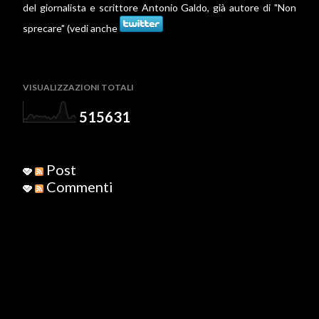
del giornalista e scrittore Antonio Galdo, già autore di "Non
sprecare" (vedi anche
VISUALIZZAZIONI TOTALI
5
1
5
6
3
1
Post
Commenti