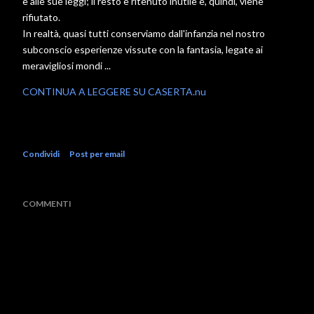
e alle sue leggi; il resto è ritenuto inutile e, quindi, viene
rifiutato.
In realtà, quasi tutti conserviamo dall'infanzia nel nostro
subconscio esperienze vissute con la fantasia, legate ai
meravigliosi mondi ...
CONTINUA A LEGGERE SU CASERTA.nu
Condividi
Post per email
COMMENTI