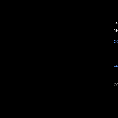
Sa
nel
C
Co
C