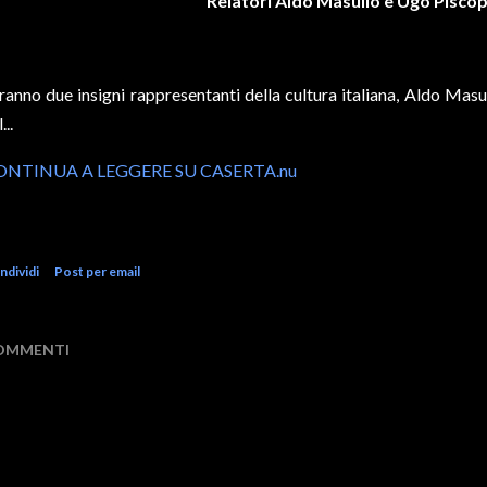
Relatori Aldo Masullo e Ugo Pisco
ranno due insigni rappresentanti della cultura italiana, Aldo Mas
...
ONTINUA A LEGGERE SU CASERTA.nu
ndividi
Post per email
OMMENTI