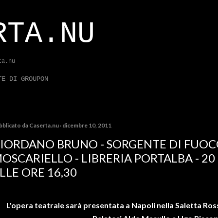
Passa ai contenuti principali
RTA.NU
ta.nu
TE DI GROUPON
bblicato da
Caserta.nu
dicembre 10, 2011
IORDANO BRUNO - SORGENTE DI FUOC
OSCARIELLO - LIBRERIA PORTALBA - 2
LLE ORE 16,30
L'opera teatrale
sarà presentata
a Napoli nella Saletta Ross