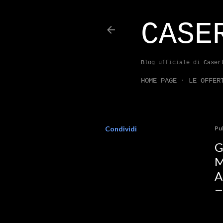
CASE
Blog ufficiale di Caser
HOME PAGE
LE OFFER
Condividi
Pu
G
M
A