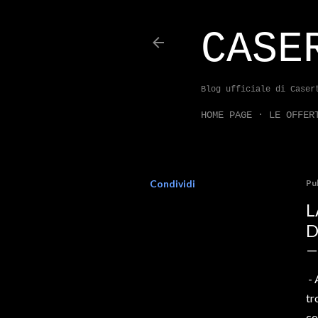
CASE
Blog ufficiale di Caser
HOME PAGE
LE OFFER
Condividi
Pu
L
D
- 
tr
co