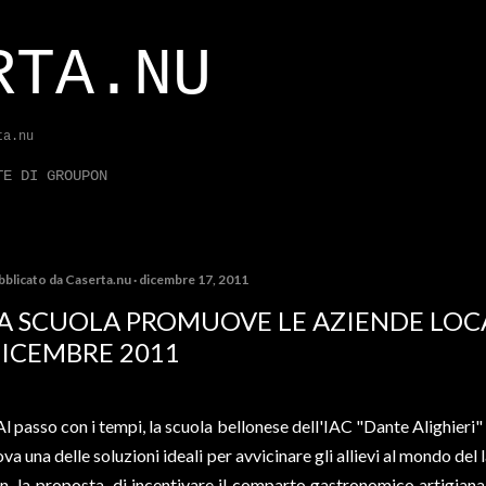
Passa ai contenuti principali
RTA.NU
ta.nu
TE DI GROUPON
bblicato da
Caserta.nu
dicembre 17, 2011
A SCUOLA PROMUOVE LE AZIENDE LOCAL
ICEMBRE 2011
Al passo con i tempi, la scuola bellonese dell'IAC "Dante Alighieri"
ova una delle soluzioni ideali per avvicinare gli allievi al mondo del
n la proposta di incentivare il comparto gastronomico artigiana