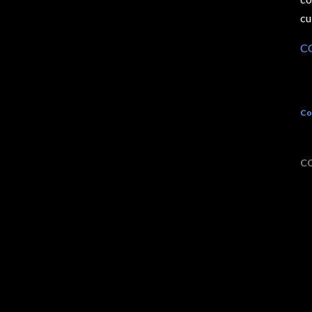
cu
C
Co
C