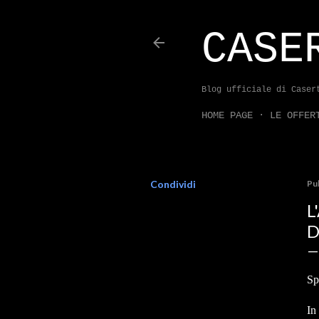
CASE
Blog ufficiale di Caser
HOME PAGE
LE OFFER
Condividi
Pu
L
D
Sp
In