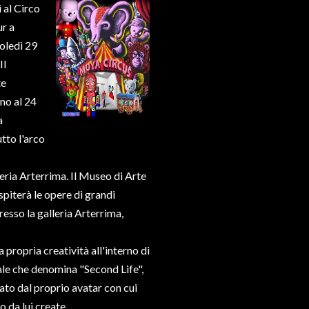
 al Circo
ur a
oledì 29
Il
te
no al 24
a
utto l'arco
leria Arterrima. Il Museo di Arte
iterà le opere di grandi
esso la galleria Arterrima,
a propria creatività all'interno di
ale che denomina "Second Life",
tato dal proprio avatar con cui
o da lui create.