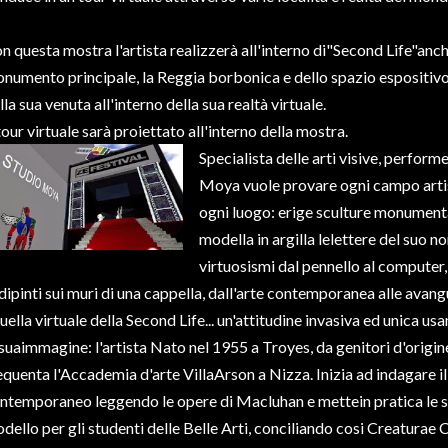
n questa mostra l'artista realizzerà all'interno di"Second Life"anc
numento principale, la Reggia borbonica e dello spazio espositivo 
lla sua venuta all'interno della sua realtà virtuale.
 tour virtuale sarà proiettato all'interno della mostra.
Specialista delle arti visive, performe
Moya vuole provare ogni campo artist
ogni luogo: erige sculture monumental
modella in argilla lelettere del suo 
virtuosismi dal pennello al computer
 dipinti sui muri di una cappella, dall'arte contemporanea alle avangua
uella virtuale della Second Life... un'attitudine invasiva ed unica u
 suaimmagine: l'artista Nato nel 1955 a Troyes, da genitori d'orig
equenta l'Accademia d'arte VillaArson a Nizza. Inizia ad indagare il 
ntemporaneo leggendo le opere di Macluhan e mettein pratica le s
dello per gli studenti delle Belle Arti, conciliando cosi Creaturae