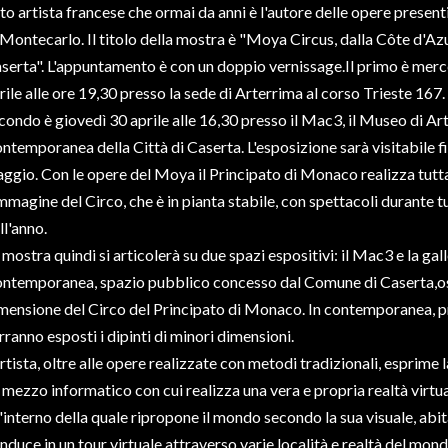
to artista francese che ormai da anni è l'autore delle opere presenti
 Montecarlo. Il titolo della mostra è "Moya Circus, dalla Côte d'Az
serta". L'appuntamento è con un doppio vernissage.Il primo è merc
rile alle ore 19,30 presso la sede di Arterrima al corso Trieste 167. 
condo è giovedì 30 aprile alle 16,30 presso il Mac3, il Museo di Ar
ntemporanea della Città di Caserta. L'esposizione sarà visitabile fi
ggio. Con le opere del Moya il Principato di Monaco realizza tutt
immagine del Circo, che è in pianta stabile, con spettacoli durante t
ll'anno.
 mostra quindi si articolerà su due spazi espositivi: il Mac3 e la gal
ntemporanea, spazio pubblico concesso dal Comune di Caserta,osp
mensione del Circo del Principato di Monaco. In contemporanea, pr
rranno esposti i dipinti di minori dimensioni.
artista, oltre alle opere realizzate con metodi tradizionali, esprime l
 mezzo informatico con cui realizza una vera e propria realtà virtu
l'interno della quale ripropone il mondo secondo la sua visuale, abi
nduce in un tour virtuale attraverso varie località e realtà del mond