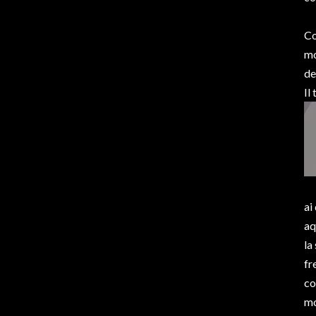
Co
mo
de
Il
ai
aq
la
fr
co
mo