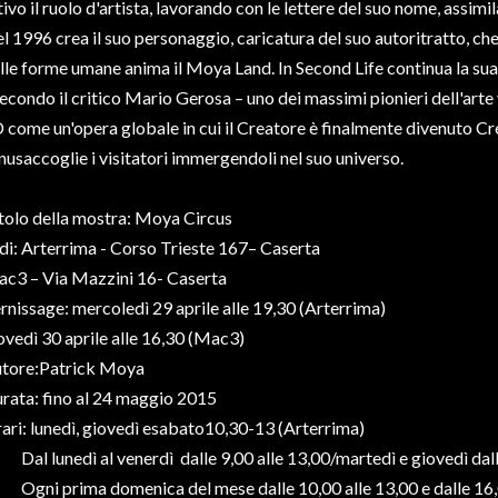
tivo il ruolo d'artista, lavorando con le lettere del suo nome, assimi
l 1996 crea il suo personaggio, caricatura del suo autoritratto, 
lle forme umane anima il Moya Land. In Second Life continua la su
secondo il critico Mario Gerosa – uno dei massimi pionieri dell'arte
 come un'opera globale in cui il Creatore è finalmente divenuto Cr
nusaccoglie i visitatori immergendoli nel suo universo.
tolo della mostra: Moya Circus
di: Arterrima - Corso Trieste 167– Caserta
c3 – Via Mazzini 16- Caserta
rnissage: mercoledì 29 aprile alle 19,30 (Arterrima)
ovedì 30 aprile alle 16,30 (Mac3)
tore:Patrick Moya
rata: fino al 24 maggio 2015
ari: lunedì, giovedì esabato10,30-13 (Arterrima)
l lunedì al venerdì dalle 9,00 alle 13,00/martedì e giovedì dall
ni prima domenica del mese dalle 10,00 alle 13,00 e dalle 16,0