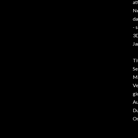
at
Ne
da
- 
3D
Ja
Ti
Se
Ma
Ve
gi
Au
Du
Or
Da
Og