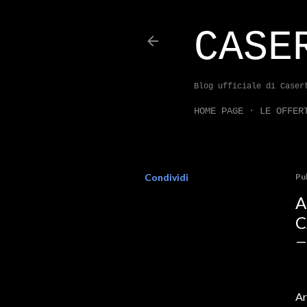
CASE
Blog ufficiale di Caser
HOME PAGE
LE OFFER
Condividi
Pu
A
C
Ar