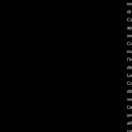
no
di
Ca
ap
se
Co
ma
l'
de
La
Co
di
ve
L'
un
al
co