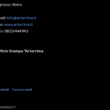
gresso: libero
ail:
info@arterrima.it
to:
www.arterrima.it
fo: 0823/444943
ficio Stampa "Arterrima
contemporary house gallery Casert
ria Beatrice Crisci
ndividi
Post per email
OMMENTI