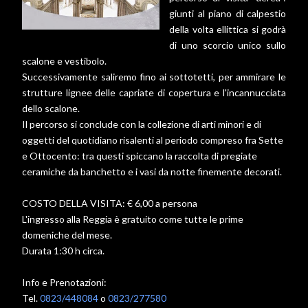
giunti al piano di calpestio
della volta ellittica si godrà
di uno scorcio unico sullo
scalone e vestibolo.
Successivamente saliremo fino ai sottotetti, per ammirare le
strutture lignee delle capriate di copertura e l'incannucciata
dello scalone.
Il percorso si conclude con la collezione di arti minori e di
oggetti del quotidiano risalenti al periodo compreso fra Sette
e Ottocento: tra questi spiccano la raccolta di pregiate
ceramiche da banchetto e i vasi da notte finemente decorati.
COSTO DELLA VISITA: € 6,00 a persona
L'ingresso alla Reggia è gratuito come tutte le prime
domeniche del mese.
Durata 1:30 h circa.
Info e Prenotazioni:
Tel.
0823/448084
o
0823/277580