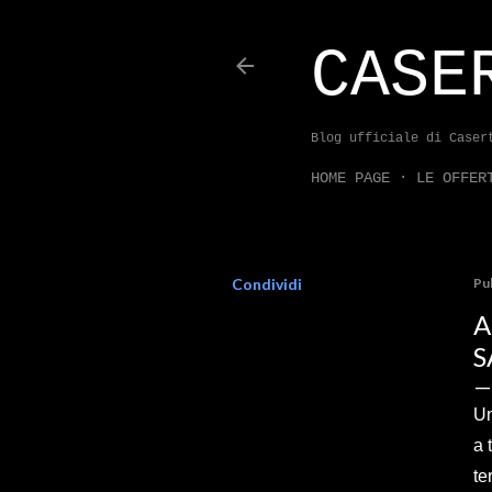
CASE
Blog ufficiale di Caser
HOME PAGE
LE OFFER
Condividi
Pu
A
S
Un
a 
te