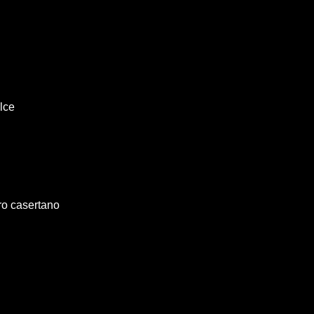
lce
ero casertano