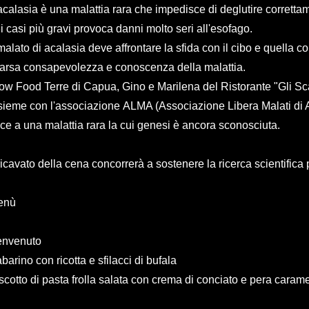
acalasia è una malattia rara che impedisce di deglutire corretta
i casi più gravi provoca danni molto seri all'esofago.
 malato di acalasia deve affrontare la sfida con il cibo e quella co
arsa consapevolezza e
conoscenza della malattia.
ow Food Terre di Capua, Gino e Marilena del Ristorante "Gli Sc
sieme con l'associazione
ALMA (Associazione Libera Malati di A
ce a una malattia rara la cui
genesi è ancora sconosciuta.
 ricavato della cena concorrerà a sostenere la ricerca scientifica 
enù
envenuto
barino con ricotta e sfilacci di bufala
scotto di pasta frolla salata con crema di conciato e pera carame