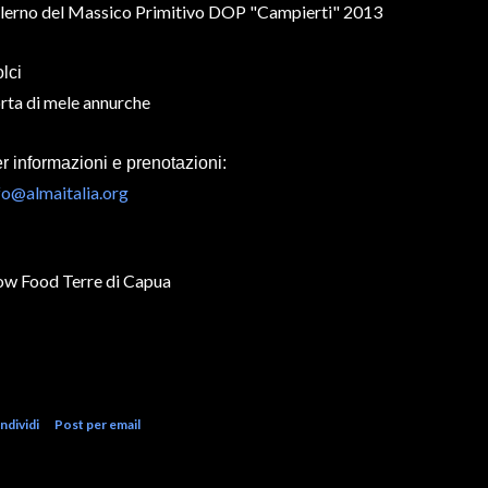
lerno del Massico Primitivo DOP "Campierti" 2013
lci
rta di mele annurche
r informazioni e prenotazioni:
fo@almaitalia.org
ow Food Terre di Capua
ndividi
Post per email