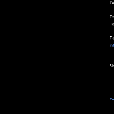
Fa
Do
To
Pe
in
Sl
Co