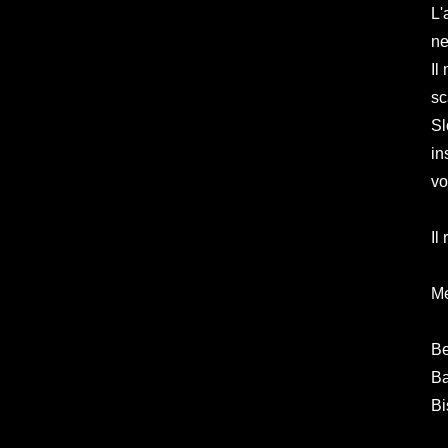
L'
ne
Il
sc
Sl
in
vo
Il
M
B
Ba
Bi