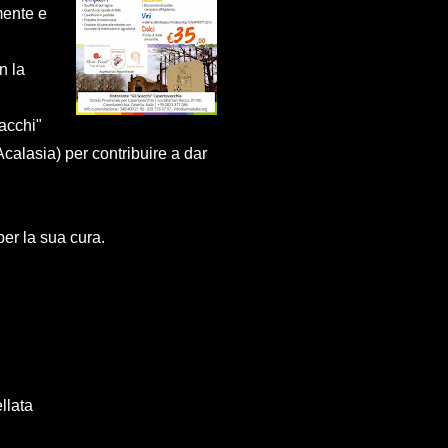
mente e
n la
acchi"
calasia) per contribuire a dar
per la sua cura.
llata