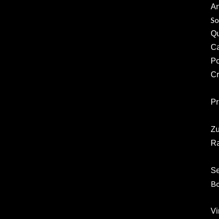
An
So
Qu
Ca
Po
Cr
Pr
Zu
Ra
Se
Bo
Vi