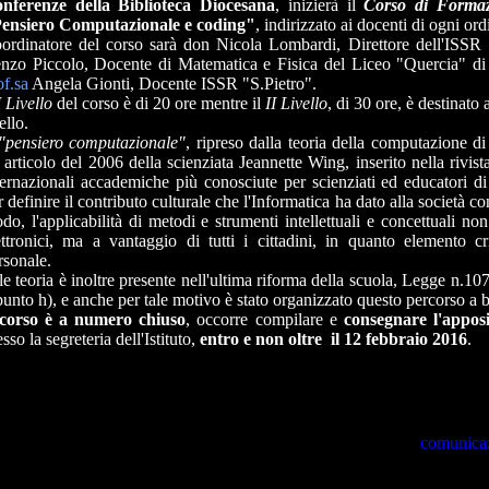
nferenze della Biblioteca Diocesana
, inizierà il
Corso di Formaz
ensiero Computazionale e coding"
, indirizzato ai docenti di ogni or
ordinatore del corso sarà don Nicola Lombardi, Direttore dell'ISSR "S
nzo Piccolo, Docente di Matematica e Fisica del Liceo "Quercia" di M
of.sa
Angela Gionti, Docente ISSR "S.Pietro".
I Livello
del corso è di 20 ore mentre il
II Livello
, di 30 ore, è destinato 
ello.
"pensiero computazionale"
, ripreso dalla teoria della computazione d
 articolo del 2006 della scienziata Jeannette Wing, inserito nella rivist
ternazionali accademiche più conosciute per scienziati ed educatori di
r definire il contributo culturale che l'Informatica ha dato alla società 
do, l'applicabilità di metodi e strumenti intellettuali e concettuali non
ettronici, ma a vantaggio di tutti i cittadini, in quanto elemento c
rsonale.
le teoria è inoltre presente nell'ultima riforma della scuola, Legge n.10
punto h), e anche per tale motivo è stato organizzato questo percorso a b
 corso è a numero chiuso
, occorre compilare e
consegnare l'apposi
esso la segreteria dell'Istituto,
entro e non oltre il 12 febbraio 2016
.
comunicaz