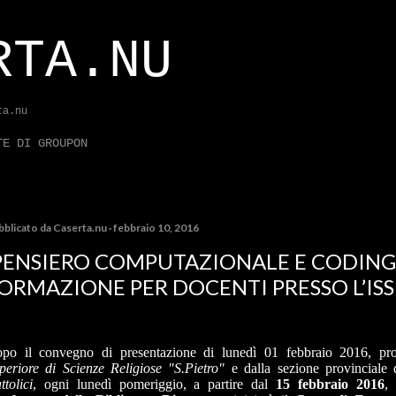
Passa ai contenuti principali
RTA.NU
ta.nu
TE DI GROUPON
bblicato da
Caserta.nu
febbraio 10, 2016
PENSIERO COMPUTAZIONALE E CODING'
ORMAZIONE PER DOCENTI PRESSO L’ISSR
po il convegno di presentazione di lunedì 01 febbraio 2016, pro
periore di Scienze Religiose "S.Pietro"
e dalla sezione provinciale d
ttolici
, ogni lunedì pomeriggio, a partire dal
15 febbraio 2016
,