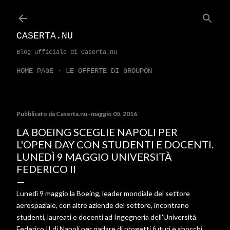
Passa ai contenuti principali
CASERTA.NU
Blog ufficiale di Caserta.nu
HOME PAGE
LE OFFERTE DI GROUPON
Pubblicato da
Caserta.nu
maggio 05, 2016
LA BOEING SCEGLIE NAPOLI PER
L'OPEN DAY CON STUDENTI E DOCENTI.
LUNEDÌ 9 MAGGIO UNIVERSITÀ
FEDERICO II
Lunedì 9 maggio la Boeing, leader mondiale del settore
aerospaziale, con altre aziende del settore, incontrano
studenti, laureati e docenti ad Ingegneria dell'Università
Federico II di Napoli per parlare di progetti futuri e sbocchi