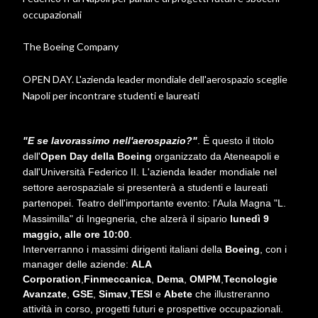
occupazionali
The Boeing Company
OPEN DAY. L'azienda leader mondiale dell'aerospazio sceglie
Napoli per incontrare studenti e laureati
"E se lavorassimo nell'aerospazio?"
. È questo il titolo
dell'
Open Day della Boeing
organizzato da Ateneapoli e
dall'Università Federico II. L'azienda leader mondiale nel
settore aerospaziale si presenterà a studenti e laureati
partenopei. Teatro dell'importante evento: l'Aula Magna "L.
Massimilla" di Ingegneria, che alzerà il sipario
lunedì 9
maggio, alle ore 10:00
.
Interverranno i massimi dirigenti italiani della
Boeing
, con i
manager delle aziende:
ALA
Corporation
,
Finmeccanica
,
Dema
,
OMPM
,
Tecnologie
Avanzate
,
GSE
,
Simav
,
TESI
e
Abete
che illustreranno
attività in corso, progetti futuri e prospettive occupazionali.