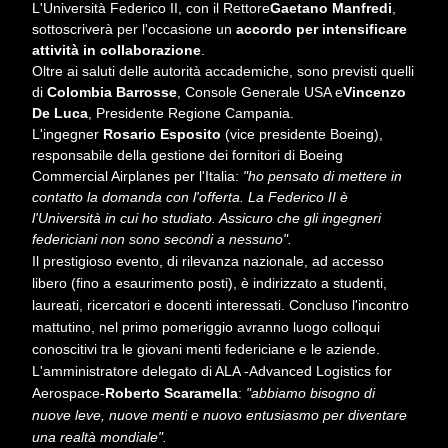
L'Università Federico II, con il Rettore
Gaetano Manfredi
,
sottoscriverà per l'occasione un
accordo per intensificare
attività in collaborazione
.
Oltre ai saluti delle autorità accademiche, sono previsti quelli
di
Colombia Barrosse
, Console Generale USA e
Vincenzo
De Luca
, Presidente Regione Campania.
L'ingegner
Rosario Esposito
(vice presidente Boeing),
responsabile della gestione dei fornitori di Boeing
Commercial Airplanes per l'Italia:
"ho pensato di mettere in
contatto la domanda con l'offerta. La Federico II è
l'Università in cui ho studiato. Assicuro che gli ingegneri
federiciani non sono secondi a nessuno".
Il prestigioso evento, di rilevanza nazionale, ad accesso
libero (fino a esaurimento posti), è indirizzato a studenti,
laureati, ricercatori e docenti interessati. Concluso l'incontro
mattutino, nel primo pomeriggio avranno luogo colloqui
conoscitivi tra le giovani menti federiciane e le aziende.
L'amministratore delegato di ALA -Advanced Logistics for
Aerospace-
Roberto Scaramella
:
"abbiamo bisogno di
nuove leve, nuove menti e nuovo entusiasmo per diventare
una realtà mondiale".