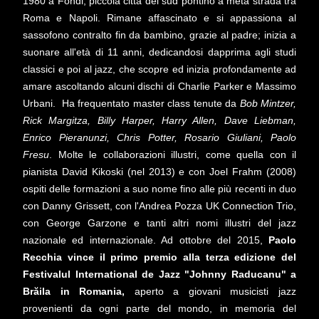
1980 a Fondi, piccola città del sud pontino a metà strada tra
Roma e Napoli. Rimane affascinato e si appassiona al
sassofono contralto fin da bambino, grazie al padre; inizia a
suonare all'età di 11 anni, dedicandosi dapprima agli studi
classici e poi al jazz, che scopre ed inizia profondamente ad
amare ascoltando alcuni dischi di Charlie Parker e Massimo
Urbani. Ha frequentato master class tenute da
Bob Mintzer,
Rick Margitza, Billy Harper, Harry Allen, Dave Liebman,
Enrico Pieranunzi, Chris Potter, Rosario Giuliani, Paolo
Fresu
. Molte le collaborazioni illustri, come quella con il
pianista David Kikoski (nel 2013) e con Joel Frahm (2008)
ospiti delle formazioni a suo nome fino alle più recenti in duo
con Danny Grissett, con l'Andrea Pozza UK Connection Trio,
con George Garzone e tanti altri nomi illustri del jazz
nazionale ed internazionale. Ad ottobre del 2015,
Paolo
Recchia vince il primo premio alla terza edizione del
Festivalul International de Jazz "Johnny Raducanu" a
Brăila in Romania,
aperto a giovani musicisti jazz
provenienti da ogni parte del mondo, in memoria del