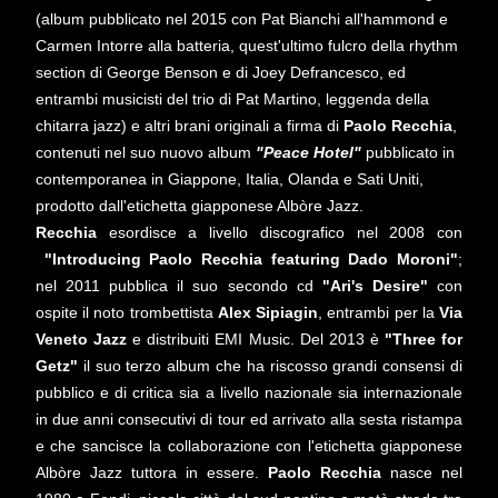
(album pubblicato nel 2015 con Pat Bianchi all'hammond e
Carmen Intorre alla batteria, quest'ultimo fulcro della rhythm
section di George Benson e di Joey Defrancesco, ed
entrambi musicisti del trio di Pat Martino, leggenda della
chitarra jazz) e altri brani originali a firma di
Paolo
Recchia
,
contenuti nel suo nuovo album
"Peace Hotel"
pubblicato
in
contemporanea in Giappone, Italia, Olanda e Sati Uniti,
prodotto dall'etichetta giapponese Albòre Jazz.
Recchia
esordisce a livello discografico nel 2008 con
"Introducing Paolo Recchia featuring Dado Moroni"
;
nel 2011 pubblica il suo secondo cd
"Ari's Desire"
con
ospite il noto trombettista
Alex Sipiagin
, entrambi per la
Via
Veneto Jazz
e distribuiti EMI Music. Del 2013 è
"Three for
Getz"
il suo terzo album che ha riscosso grandi consensi di
pubblico e di critica sia a livello nazionale sia internazionale
in due anni consecutivi di tour ed arrivato alla sesta ristampa
e che sancisce la collaborazione con l'etichetta giapponese
Albòre Jazz tuttora in essere.
Paolo Recchia
nasce nel