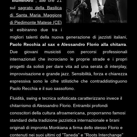
"IlluminArti"
, alle ore 21
sul
sagrato della Basilica
di Santa Maria Maggiore
di Piedimonte Matese (CE)
si esibiranno due tra i
migliori talenti della nuova generazione di jazzisti italiani,
Paolo Recchia al sax e Alessandro Florio alla chitarra
.
Due giovani musicisti con percorsi professionali
internazionali che incrociano le proprie strade e i propri
progetti da solisti per dare vita ad una serata di interplay,
improvvisazione e grande jazz.
Sensibilità, forza e chiarezza
espressiva sono le cifre stilistiche che contraddistinguono
Paolo Recchia e il suo sassofono.
Fluidità, swing e tecnica sofisticata caratterizzano invece il
chitarrismo di Alessandro Florio. Entrambi profondi
conoscitori della cultura afroamericana, proporranno famosi
standard della tradizione jazzistica internazionale e brani
originali di impronta Monkiana a firma dello stesso Florio e
contenuti nei suoi ultimi cd "Taneda" e "Roots Interchange"