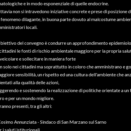
atologiche e in modo esponenziale di quelle endocrine.
ttavia non si intravedono iniziative concrete e prese di posizione d
 fenomeno dilagante, in buona parte dovuto al malcostume ambienta
ministratori locali.
obiettivo del convegno è condurre un approfondimento epidemiolog
 cittadini le fonti di rischio ambientale maggiore per la propria sa
 veicolare e sollecitare in maniera forte
n solo nei cittadini ma soprattutto in coloro che amministrano e gov
ggiore sensibilità, un rispetto ed una cultura dell'ambiente che anzi
ientati alla qualità delle azioni,
ggerendo e sostenendo la realizzazione di politiche orientate a un 
ro e per un mondo migliore.
ranno presenti, tra gli altri:
Cosimo Annunziata - Sindaco di San Marzano sul Sarno
r i saluti istituzionali