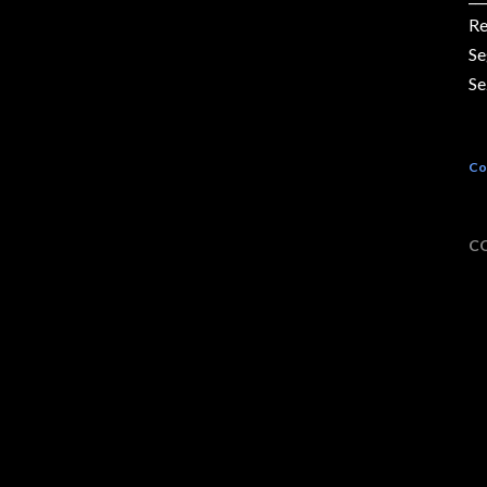
Re
Se
Se
Co
C