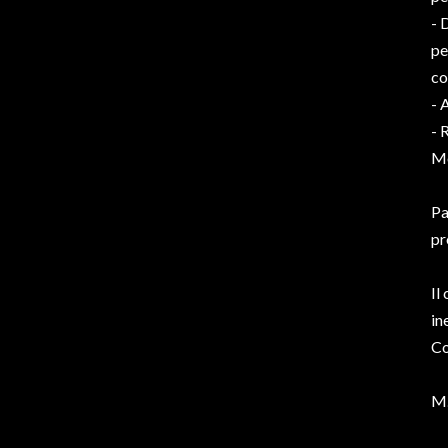
- 
pe
co
- 
- 
Mo
Pa
pr
Il
in
Co
M.
__