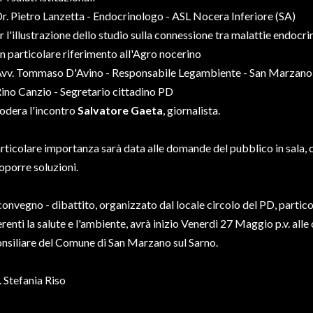
Dr. Pietro Lanzetta - Endocrinologo - ASL Nocera Inferiore (SA)
r l'illustrazione dello studio sulla connessione tra malattie endocri
n particolare riferimento all'Agro nocerino
Avv. Tommaso D'Avino - Responsabile Legambiente - San Marzano 
Rino Canzio - Segretario cittadino PD
dera l'incontro
Salvatore Gaeta
, giornalista.
rticolare importanza sarà data alle domande del pubblico in sala, co
oporre soluzioni.
 convegno - dibattito, organizzato dal locale circolo del PD, parti
erenti la salute e l'ambiente, avrà inizio Venerdi 27 Maggio p.v. alle
nsiliare del Comune di San Marzano sul Sarno.
 Stefania Riso
_________________________