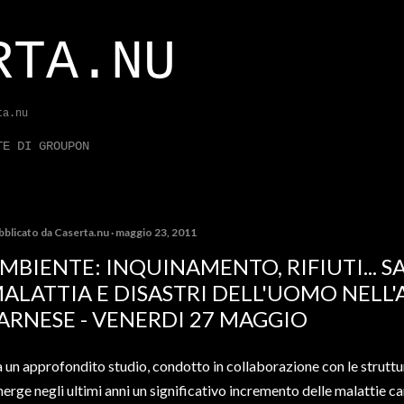
Passa ai contenuti principali
RTA.NU
ta.nu
TE DI GROUPON
bblicato da
Caserta.nu
maggio 23, 2011
MBIENTE: INQUINAMENTO, RIFIUTI... SA
ALATTIA E DISASTRI DELL'UOMO NELL
ARNESE - VENERDI 27 MAGGIO
 un approfondito studio, condotto in collaborazione con le struttur
erge negli ultimi anni un significativo incremento delle malattie ca