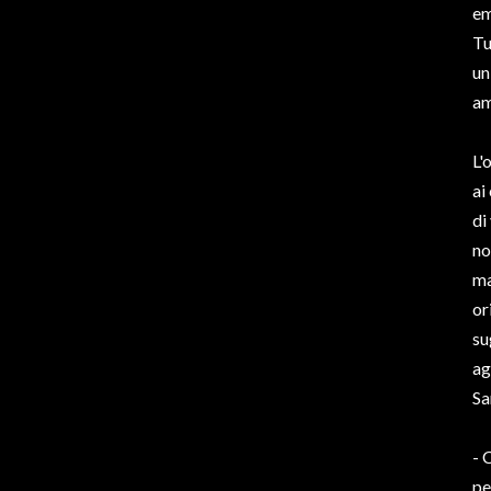
em
Tu
un
am
L'
ai
di
no
ma
or
su
ag
Sa
- 
pe