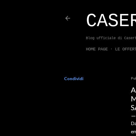
CASE
Blog ufficiale di Caser
HOME PAGE
LE OFFER
Condividi
Pu
A
M
S
Da
em