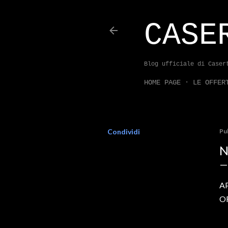
CASE
Blog ufficiale di Caser
HOME PAGE
LE OFFER
Condividi
Pu
N
A
O