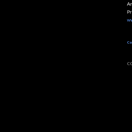
An
Pr
ww
Co
C