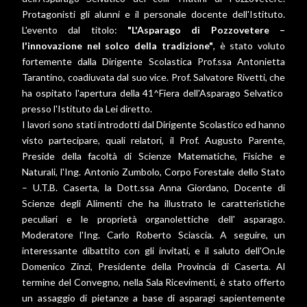
Protagonisti gli alunni e il personale docente dell'Istituto.
L'evento dal titolo:
"L'Asparago di Pozzovetere –
l'innovazione nel solco della tradizione"
, è stato voluto
fortemente dalla Dirigente Scolastica Prof.ssa Antonietta
Tarantino, coadiuvata dal suo vice. Prof. Salvatore Rivetti, che
ha ospitato l'apertura della 41^Fiera dell'Asparago Selvatico
presso l'Istituto da Lei diretto.
I lavori sono stati introdotti dal Dirigente Scolastico ed hanno
visto partecipare, quali relatori, il Prof. Augusto Parente,
Preside della facoltà di Scienze Matematiche, Fisiche e
Naturali, l'Ing. Antonio Zumbolo, Corpo Forestale dello Stato
– U.T.B. Caserta, la Dott.ssa Anna Giordano, Docente di
Scienze degli Alimenti che ha illustrato le caratteristiche
peculiari e le proprietà organolettiche dell' asparago.
Moderatore l'Ing. Carlo Roberto Sciascia. A seguire, un
interessante dibattito con gli invitati, e il saluto dell'On.le
Domenico Zinzi, Presidente della Provincia di Caserta. Al
termine del Convegno, nella Sala Ricevimenti, è stato offerto
un assaggio di pietanze a base di asparagi sapientemente