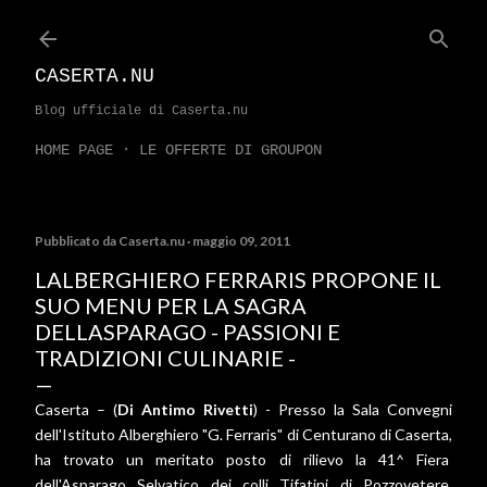
Passa ai contenuti principali
CASERTA.NU
Blog ufficiale di Caserta.nu
HOME PAGE
LE OFFERTE DI GROUPON
Pubblicato da
Caserta.nu
maggio 09, 2011
LALBERGHIERO FERRARIS PROPONE IL
SUO MENU PER LA SAGRA
DELLASPARAGO - PASSIONI E
TRADIZIONI CULINARIE -
Caserta – (
Di Antimo Rivetti
) - Presso la Sala Convegni
dell'Istituto Alberghiero "G. Ferraris" di Centurano di Caserta,
ha trovato un meritato posto di rilievo la 41^ Fiera
dell'Asparago Selvatico dei colli Tifatini di Pozzovetere.