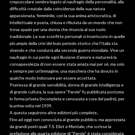
crepuscolare sembra legato al naufragio della personalità, alla
difficoltà creatale dalla coincidenza della sua natura
appassionata, femminile, con la sua anima aristocratica, di
intellettuale e poeta, chiusa e rifiutata da un mondo che non
trova spazio per una donna che rinuncia al suo ruolo
tradizionale. Le sue sconfitte personali si inseriscono in quelle
più ampie della crisi del buio periodo storico che l'Italia sta
vivendo e che condurrà alla seconda guerra mondiale. Vive un
naufragio in cui perde ogni illusione d'amore e maturerà la
consapevolezza di non essere stata amata mai per sé, ma solo
e sempre per un'immagine, una maschera che ha dovuto in
qualche modo indossare per essere accettata.
Poetessa di grande sensibilità, donna di grande intelligenza e
di grande cultura, la sua opera "Parole" fu pubblicata postuma
in forma privata (incompleta e censurata a cura del padre), per
la prima volta nel 1939.
A questa seguirono altre edizioni più complete..
Fino ad oggi non conosciuta al grande pubblico, ma apprezzata
da grandi poeti quali T.S. Eliot e Montale, che scrisse la
prefazione alla quarta edizione di "Parole", è stata considerata