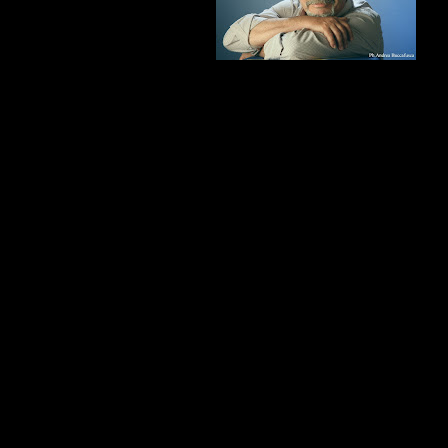
più profonde della
poetica bejartiana
ai tanti ballerini,
danzatori e amici
che Alessio ha trattenuto nelle sue lastre, da Rudolf Nureyev
a Carla Fracci, da Ekaterina Maximova e il marito Vladimir
Vassiliev, ad Elisabetta Terabust, a Paolo Bortoluzzi, a
Vladimir Derevianko, a Gabriella Cohen, fino a giungere al
nostro presente con Roberto Bolle e Svetlana Zakaharova,
Viviana Durante e il Corpo di Ballo del Teatro di San Carlo,
con la coppia del Bolshoi Ekaterina Shipulina e Sergei Filin a
Maria Yakovleva e Denis Cherevycko dell'Opera di Vienna.
A completare il percorso espositivo, le musiche
originali di
Lauro Ferrarini che ha composto per
l'occasione una suite di quattro brani
, fotogrammi in
musica ispirati alla danza, proposti in sequenza al pubblico
per tutta la durata della visita.
I Live Danza
Nutrito e variegato il cartellone in
abbinamento all'esposizione di "
Live Danza
" che si propone
al pubblico quale momento di alta formazione oltre che di