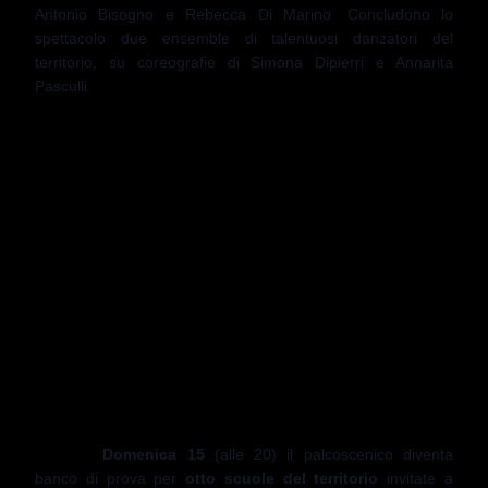
Antonio Bisogno e Rebecca Di Marino. Concludono lo
spettacolo due ensemble di talentuosi danzatori del
territorio, su coreografie di Simona Dipierri e Annarita
Pasculli.
Il giorno seguente,
domenica 8 (alle 18)
, si cambia
registro con la "
Notte di Tango
". Si passerà dalle
tensioni
del più tradizionale tango argentino al celebre "Tango del
sole a scacchi", quello delle assassine del Musical Chicago.
Nel mezzo anche il nuevo tango (perché miscelato con il
jazz) di Astor Piazzolla con Martina Libro e Marco Protano
(danzatori professionisti) e il "Controtango" a firma del
Maestro Stefano Angelini. Tutte le esibizioni saranno
intervallate dalla voce narrante di Antonello Ronga. Lo spirito
travolgente dell'Andalusia e la vivacità di Cuba andranno in
scena invece
sabato 14 novembre (alle 20)
per la "
Notte
di flamenco e danze caraibiche
" a cura della
Spanish
Harlem Company
, che nel miscuglio di stili e tecniche di
questi due straordinari balli riconosce la propria cifra
stilistica.
Domenica 15
(alle 20) il palcoscenico diventa
banco di prova per
otto scuole del territorio
invitate a