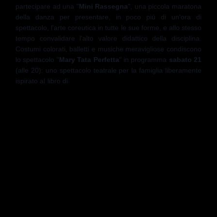
partecipare ad una "
Mini
Rassegna
",
una piccola maratona
della danza per presentare, in poco più di un'ora di
spettacolo, l'arte coreutica in tutte le sue forme, e allo stesso
tempo convalidare l'alto valore didattico della disciplina.
Costumi colorati, balletti e musiche meravigliose condiscono
lo spettacolo "
Mary Tata Perfetta
" in programma
sabato 21
(alle 20): uno spettacolo teatrale per la famiglia liberamente
ispirato al libro di
Pamela
Lyndon Travers, l'ideatrice di Mary
Poppins interpretato dalla Compagnia dell'Arte di Antonello
Ronga. Il giorno seguente,
domenica 22
(alle 17.30), sarà
la volta della "
Lezione – spettacolo
" del
Maestro Stefano
Angelini
. Una chiamata a raccolta per oltre 50 giovani
danzatrici accompagnate dai professionisti del Teatro San
Carlo di Napoli in un'immersione nel repertorio e nel pas de
deux. A rendere spettacolare il tutto, la possibilità,
assolutamente inusuale, di fare lezione sulle tavole di un
palcoscenico e con un pubblico che possa assistere,
applaudire, ammirare tutto quello che accade normalmente
in una sala di danza. Chiudono i "live danza",
sabato 28
(alle 20.00) la Compagnia Salernitana del Balletto di Pina