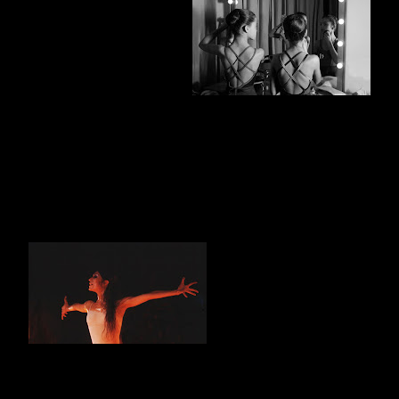
de' Tirreni apre alla
danza
"MARTE IN DANZA", I
MILLE VOLTI DELL'ARTE
COREUTICA TRA FOTO
D'ARTE, PERFORMANCE
E FILM
Le mille sfaccettature dell'arte coreutica raccontata
attraverso i "fotogrammi" di Alessio Buccafusca, i live
curati da Pina Testa e Stefano Angelini, i capolavori del
cinema, i laboratori di gioco danza
Cava de' Tirreni (Salerno),
6 novembre 2015
Propone
un tour in tutte le
declinazioni dell'arte
coreutica "
MARTE IN
DANZA
", il nuovo
appuntamento promosso
e ospitato nel Centro culturale di Cava de' Tirreni da domani,