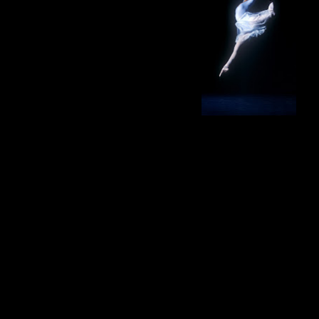
da vivere, dalla proiezione di
alcuni dei film sul tema più
significativi della storia del
cinema ai laboratori di gioco-
danza per i bambini,
passando per gli spettacoli
proposti dalle più importanti
compagnie teatrali del nostro
territorio. Un denso percorso espositivo e performativo tra la
perfezione del movimento immortalato dall'arte del maestro
Buccafusca alle meraviglie del corpo come espressione
artistica esaltato dalle coreografie proposte dai sette
spettacoli di
Live Danza
, selezionati da
Pina Testa e
Stefano Angelini
per accompagnare e puntellare il periodo
di esposizione della mostra fotografica.
La mostra
Cuore dell'evento la mostra "
Alessio
Buccafusca: Fotogrammi di Danza
": un percorso
espositivo che testimonia parte della quarantennale
esperienza dell'artista napoletano che, con il suo obiettivo,
ha immortalato le più importanti compagnie di ballo e le più