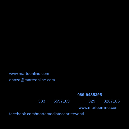
e
Madagascar
. Per gli amanti della ceramica, infine, nel
Bookshop saranno disponibili alcuni manufatti artigianali sul
tema realizzati ad hoc per l'evento da
Pianeta Ceramica
.
INFO UTILI
Dopo il vernissage, fissato per sabato 7
novembre alle ore 19, la mostra sarà visitabile tutti i giorni
dalle 16.30 alle 23. Dal lunedì al venerdì il costo d'ingresso è
di € 3 comprensivo di visita all'esposizione e proiezione del
film. Sabato e domenica con un unico biglietto dal costo di €
5,00 si potrà visitare la mostra, assistere alla proiezione e ai
Live Danza.
Per il programma delle proiezioni consultare il sito
www.marteonline.com
o scrivere a
danza@marteonline.com
.
Il MARTE è in corso Umberto I, 137 - 84013 Cava
de' Tirreni (SA).
Per informazioni:
089 9485395
-
089 94
81 133,
333 6597109
–
329 3287165
www.marteonline.com
,
facebook.com/martemediatecaarteeventi
.