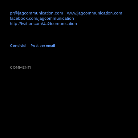
Gilda Camaggio / JaG communication / Agenzia di
Comunicazione di Salerno
pr@jagcommunication.com
-
www.jagcommunication.com
facebook.com/jagcommunication
http://twitter.com/JaGcomunication
Condividi
Post per email
COMMENTI