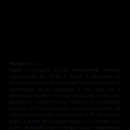
intrattenimento. La
direzione artistica
è di
Pina Testa e
Stefano Angelini
, rispettivamente étoile e solista del Teatro
San Carlo di Napoli, da tempo uniti professionalmente nella
diffusione dell'arte della danza attraverso spettacoli e
manifestazioni a tema.
Sette gli spettacoli proposti nei week end di
novembre in omaggio all'arte coreutica. La stessa apertura
dell'evento è affidata,
sabato 7 novembre alle 18,
al "
Gala
di Danza
". Il sipario si aprirà con
l'anteprima nazionale di
"
Reflections
", la
nuova creazione
di
Luciano Cannito,
regista e coreografo di fama internazionale, realizzata
appositamente per "Marte in Danza" e interpretata da
Ginevra e Virginia De Masi. A seguire "L'adagio sostenuto" di
Rachmaninov per le coreografie di Pina Testa che fa
dell'energia, l'equilibrio e l'intesa il suo punto di forza (con
Elena Renna e Marco Protano); "Suit & Tie" (di e con Davide
Raimondo e Fortuna Capasso) passo a due modern dal
sapore androgino sulla colonna sonora di "50 Sfumature di
grigio"; il gioiello del repertorio classico, "Le Corsaire" reso
celebre da Rudolf Nureyev e Margot Fonteyn interpretato da