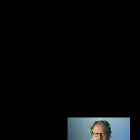
grandi étoiles dei teatri di tutto il mondo,
fotografate nel loro
fulgore performativo e nella sacralità del backstage, con tutta
la potenza immaginifica che l'intimità dell'artista riesce a
trasferire nello scatto.
Una meraviglia documentata in 42
scatti realizzati tra il 1977 e il 2013 e scanditi in un racconto
che segue tre tempi narrativi diversi: il corpo, lo spazio-
tempo e i personaggi che hanno attraversato la sua carriera,
che lo hanno visto, tra l'altro, vincitore
del Premio Positano
Léonide Massine per l'Arte della Danza di cui
successivamente è diventato membro della Commissione
Artistica.
"
La fotografia di Alessio Buccafusca coglie, in modo
esemplare, la narrazione del corpo danzante –
evidenzia la
curatrice della mostra Roberta Bignardi
- il suo
comunicare, nella frazione o durata di un momento, l'estatica
unità spazio temporale che vive il performer".
Un lungo e
condiviso viaggio
creativo, dalle linee