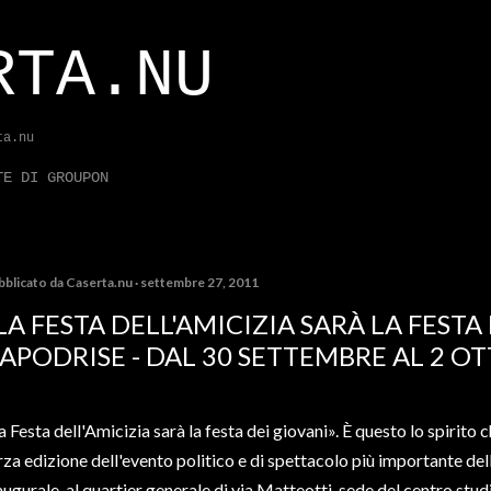
Passa ai contenuti principali
RTA.NU
ta.nu
TE DI GROUPON
bblicato da
Caserta.nu
settembre 27, 2011
LA FESTA DELL'AMICIZIA SARÀ LA FESTA 
APODRISE - DAL 30 SETTEMBRE AL 2 O
a Festa dell'Amicizia sarà la festa dei giovani».
È questo lo spirito 
rza edizione dell'evento politico e di spettacolo più importante dell
augurale, al quartier generale di via Matteotti, sede del centro stud