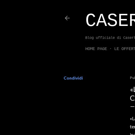
CASE
Blog ufficiale di Caser
HOME PAGE
LE OFFER
Condividi
Pu
«
C
«L
te
in