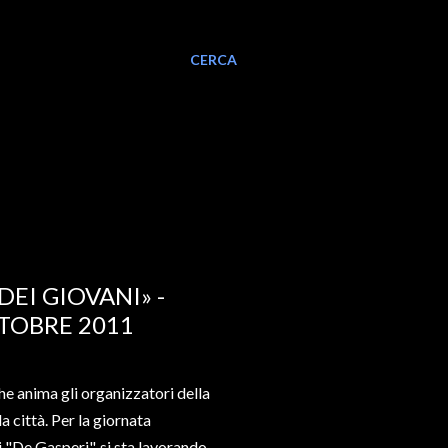
CERCA
DEI GIOVANI» -
TTOBRE 2011
che anima gli organizzatori della
a città. Per la giornata
i "De Gasperi", si sta lavorando