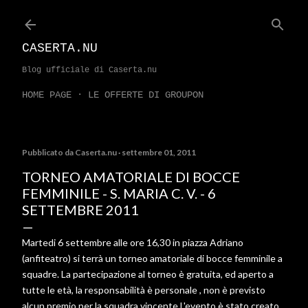
Passa ai contenuti principali
CASERTA.NU
Blog ufficiale di Caserta.nu
HOME PAGE
LE OFFERTE DI GROUPON
Pubblicato da
Caserta.nu
settembre 01, 2011
TORNEO AMATORIALE DI BOCCE
FEMMINILE - S. MARIA C. V. - 6
SETTEMBRE 2011
Martedi 6 settembre alle ore 16,30 in piazza Adriano
(anfiteatro) si terrà un torneo amatoriale di bocce femminile a
squadre. La partecipazione al torneo è gratuita, ed aperto a
tutte le età, la responsabilità è personale , non è previsto
alcun premio per la squadra vincente L'evento è stato creato