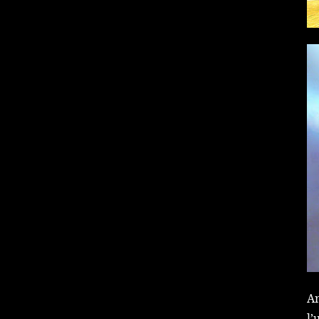
An
l’