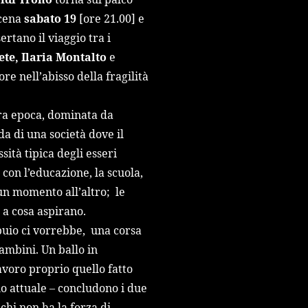
scena
sabato 19
[ore 21.00] e
rtano il viaggio tra i
ete, Ilaria Montalto
e
re nell’abisso della fragilità
tra epoca, dominata da
da di una società dove il
sità tipica degli esseri
, con l’educazione, la scuola,
un momento all’altro; le
 a cosa aspirano.
 buio ci vorrebbe, una corsa
ambini. Un ballo in
avoro proprio quello fatto
o attuale – concludono i due
 chi non ha la forza di