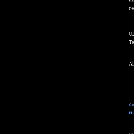
re
--
Uf
Te
Al
Co
Eti