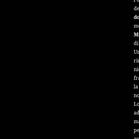
de
d
me
Mi
di
Un
ri
ni
fr
la
no
Lo
ad
ma
pe
au