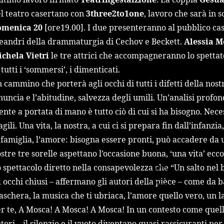
l teatro casertano con
3three2to1one
, lavoro che sarà in 
omenica 20
[ore19.00]. I due presenteranno al pubblico case
andri della drammaturgia di Cechov e Beckett.
Alessia M
chela Vietri
le tre attrici che accompagneranno lo spettato
 tutti i ‘sommersi’, i dimenticati.
 cammino che porterà agli occhi di tutti i difetti della nos
nuncia e l’abitudine, salvezza degli umili. Un’analisi profon
ente a portata di mano è tutto ciò di cui si ha bisogno. Neces
agili. Una vita, la nostra, a cui ci si prepara fin dall’infanzia
 famiglia, l’amore: bisogna essere pronti, può accadere da 
stre tre sorelle aspettano l’occasione buona, ‘una vita’ ecco
 spettacolo diretto nella consapevolezza che “Un salto nel
 occhi chiusi – affermano gli autori della pièce – come da b
schera, la musica che ti ubriaca, l’amore quello vero, un l
r te, A Mosca! A Mosca! A Mosca! In un contesto come quell
tori – il silenzio e il vuoto diventano quasi rassicuranti per