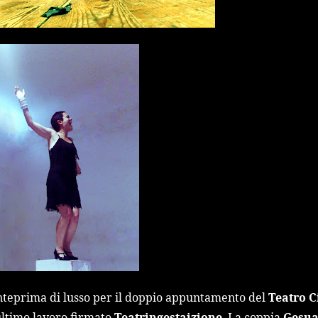
teprima di lusso per il doppio appuntamento del
Teatro C
ultimo lavoro firmato
Teatringestaizione
. La coppia
Gesua