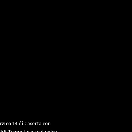
ivico 14
di Caserta con
ldi Trono
torna sul palco