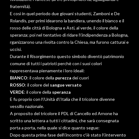
fraternità).
E così in quel periodo due giovani studenti, Zamboni e De
Rolandis, per primi idearono la bandiera, unendo il bianco e il
rosso delle città di Bologna e Asti, al verde, il colore della
speranza; poi nel tentativo di ridare l\'indipendenza a Bologna,
rganizzarono una rivolta contro la Chiesa, ma furono catturai e
uccisi.
Durante il Risorgimento questo simbolo diventò patrimonio
comune di tutti i patrioti perchè con i suoi colori
rappresentava pienamente i loro ideali:
BIANCO
: il colore della
purezza
dei cuori
ROSSO
: il colore del
sangue versato
VERDE
: il colore della
speranza
E fu proprio con l\'Unità d\'Italia che il tricolore divenne
vessillo nazionale.
A proposito del tricolore il PDL di Cancello ed Arnone ha
scritto una lettera a tutti i cittadini, che sarà consegnata
porta a porta, nella quale si dice quanto segue:
Dopo questa prima fase dell\'incontro c\'è stato l\'intervento