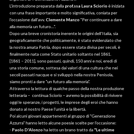
L'introduzione preparata dalla
prof.ssa Laura Sciorio
è iniziata
con una frase importante e molto significativa, coniata per
l'occasione dall'avv.
Clemente Manzo
"Per continuare a dare
alla memoria un futuro…".
Dopo una breve cronistoria inerente le origini dell'Italia, sia
geograficamente che politicamente, è stato evidenziato che
la nostra amata Patria, dopo essere stata divisa per secoli, è
finalmente nata come Stato unitario soltanto nel 1861.
[1861 – 2011], sono passati, quindi, 150 anni e noi, eredi di
una storia comune, sottesa dai valori di una cultura che nei
secoli passati nacque e si sviluppò nella nostra Penisola,
siamo pronti a dare "un futuro alla memoria".
Attraverso la lettura di qualche passo della nostra produzione
letteraria – continua Sciorio – avremo la possibilità di rivivere
oggi le speranze, i progetti, le imprese degli eroi che hanno
donato al nostro Paese l'unità e la libertà.
Poi alcuni giovani appartenenti al gruppo di "Generazione
Azzurra" hanno letto alcune poesie scelte per l'occasione:
-
Paolo D'Alonzo
ha letto un brano tratto da
"Le ultime