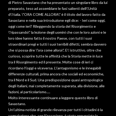
di Pietro Savastano che ha presentato un singolare libro da lui
preparato, teso ad assemblare le fasi salienti dell\'Unità
d\'Italia. \"ORA COME ALLORA\" è il titolo del lavoro fatto da
Savastano e nella sua introduzione egli dice: - Ieri come oggi,
oggi come ieri? Rileggendo la storia del Risorgimento e
\"ripassando\" la lezione degli uomini che con le loro azioni e le
loro idee hanno fatto il nostro Paese, con tutti i suoi
straordinari pregi e tutti i suoi terribili difetti, sembra davvero
che si possa dire \"ora come allora\". E\' istruttivo, oltre che
curioso, scoprire tutte le affinità che la Storia mette in luce
tra il Risorgimento ed il presente. Molte cose di ieri ci
ricordano l\'oggi e viceversa. L\'antagonismo e le innegabili
differenze culturali, prima ancora che sociali ed economiche,
tra il Nord e il Sud. Una predisposizione quasi antropologica
degli italiani, mai completamente superata, alla divisione, alle
fazioni, al particolarismo.....
Molto interessante continuare a leggere questo libro di
Savastano.
Un\'ultima notizia di grande rilevanza per tutti i cittadini è la
segnalazione che, con l\'occasione, è stata annunciata la