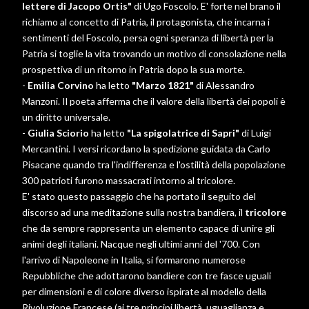
lettere di Jacopo Ortis"
di Ugo Foscolo. E' forte nel brano il
richiamo al concetto di Patria, il protagonista, che incarna i
sentimenti del Foscolo, persa ogni speranza di libertà per la
Patria si toglie la vita trovando un motivo di consolazione nella
prospettiva di un ritorno in Patria dopo la sua morte.
-
Emilia Corvino
ha letto
"Marzo 1821"
di Alessandro
Manzoni. Il poeta afferma che il valore della libertà dei popoli è
un diritto universale.
-
Giulia Sciorio
ha letto
"La spigolatrice di Sapri"
di Luigi
Mercantini. I versi ricordano la spedizione guidata da Carlo
Pisacane quando tra l'indifferenza e l'ostilità della popolazione
300 patrioti furono massacrati intorno al tricolore.
E' stato questo passaggio che ha portato il seguito del
discorso ad una meditazione sulla nostra bandiera, il
tricolore
che da sempre rappresenta un elemento capace di unire gli
animi degli italiani. Nacque negli ultimi anni del '700. Con
l'arrivo di Napoleone in Italia, si formarono numerose
Repubbliche che adottarono bandiere con tre fasce uguali
per dimensioni e di colore diverso ispirate al modello della
Rivoluzione Francese (ai tre principi libertà, uguaglianza e